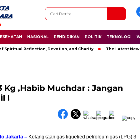
ESEHATAN
NASIONAL
PENDIDIKAN
POLITIK
TEKNOLOGI
W
itual Reflection, Devotion, and Charity
The Latest News in R
 3 Kg ,Habib Muchdar : Jangan
l !
fo.Jakarta –
Kelangkaan gas liquefied petroleum gas (LPG) 3