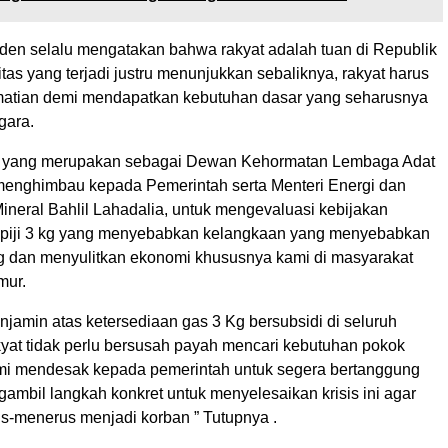
siden selalu mengatakan bahwa rakyat adalah tuan di Republik
litas yang terjadi justru menunjukkan sebaliknya, rakyat harus
matian demi mendapatkan kebutuhan dasar yang seharusnya
gara.
 yang merupakan sebagai Dewan Kehormatan Lembaga Adat
menghimbau kepada Pemerintah serta Menteri Energi dan
neral Bahlil Lahadalia, untuk mengevaluasi kebijakan
 elpiji 3 kg yang menyebabkan kelangkaan yang menyebabkan
g dan menyulitkan ekonomi khususnya kami di masyarakat
mur.
jamin atas ketersediaan gas 3 Kg bersubsidi di seluruh
kyat tidak perlu bersusah payah mencari kebutuhan pokok
i mendesak kepada pemerintah untuk segera bertanggung
ambil langkah konkret untuk menyelesaikan krisis ini agar
rus-menerus menjadi korban ” Tutupnya .