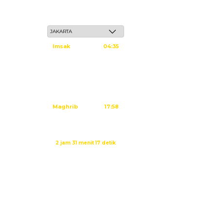
Jum'at, 22 Safar 1448 H / 07 Agustus 2026
Imsak
04:35
Subuh
04:45
Dzuhur
12:02
Ashar
15:23
Maghrib
17:58
Isya
19:09
Waktu sholat berikutnya dalam:
2 jam 31 menit 16 detik
Sumber: Kemenag