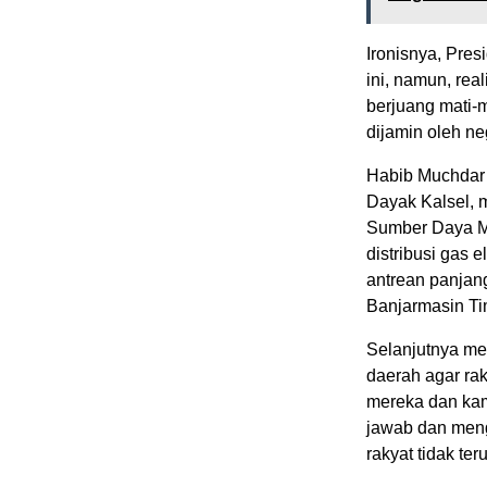
Ironisnya, Pre
ini, namun, rea
berjuang mati-
dijamin oleh ne
Habib Muchdar
Dayak Kalsel, 
Sumber Daya Mi
distribusi gas
antrean panjan
Banjarmasin Ti
Selanjutnya men
daerah agar ra
mereka dan kam
jawab dan meng
rakyat tidak te