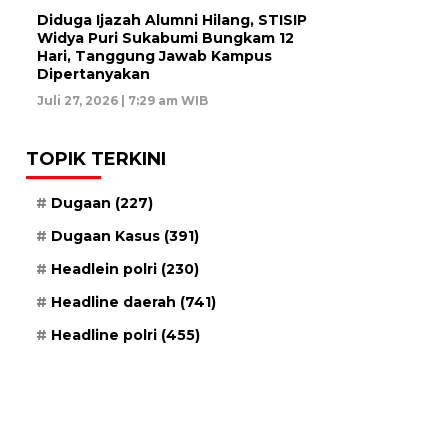
Diduga Ijazah Alumni Hilang, STISIP
Widya Puri Sukabumi Bungkam 12
Hari, Tanggung Jawab Kampus
Dipertanyakan
Juli 27, 2026 | 7:29 am WIB
TOPIK TERKINI
Dugaan
(227)
Dugaan Kasus
(391)
Headlein polri
(230)
Headline daerah
(741)
Headline polri
(455)