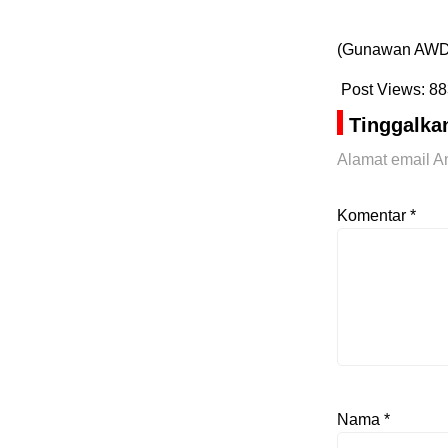
(Gunawan AWDI
Post Views:
88
Tinggalka
Alamat email An
Komentar
*
Nama
*