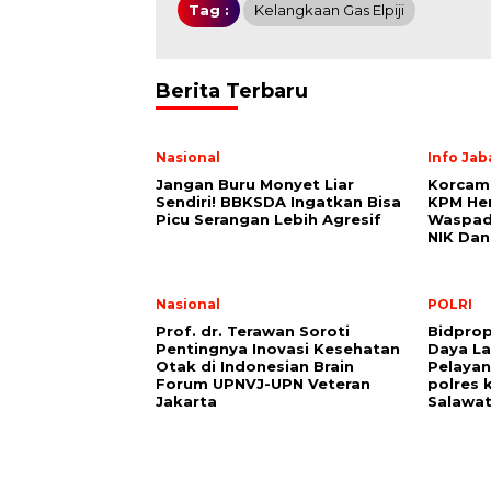
Tag :
Kelangkaan Gas Elpiji
Berita Terbaru
Nasional
Info Jab
Jangan Buru Monyet Liar
Korcam
Sendiri! BBKSDA Ingatkan Bisa
KPM Hen
Picu Serangan Lebih Agresif
Waspad
NIK Da
Nasional
POLRI
Prof. dr. Terawan Soroti
Bidpro
Pentingnya Inovasi Kesehatan
Daya La
Otak di Indonesian Brain
Pelayan
Forum UPNVJ-UPN Veteran
polres 
Jakarta
Salawat