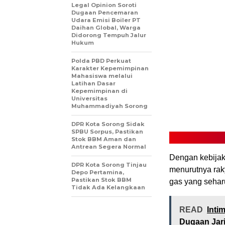
Legal Opinion Soroti
Dugaan Pencemaran
Udara Emisi Boiler PT
Daihan Global, Warga
Didorong Tempuh Jalur
Hukum
Polda PBD Perkuat
Karakter Kepemimpinan
Mahasiswa melalui
Latihan Dasar
Kepemimpinan di
Universitas
Muhammadiyah Sorong
DPR Kota Sorong Sidak
SPBU Sorpus, Pastikan
Stok BBM Aman dan
Antrean Segera Normal
Dengan kebijaka
DPR Kota Sorong Tinjau
menurutnya rak
Depo Pertamina,
Pastikan Stok BBM
gas yang sehar
Tidak Ada Kelangkaan
READ
Inti
Dugaan Jar