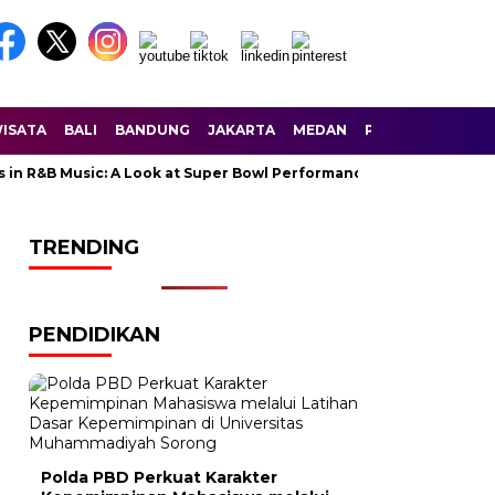
ISATA
BALI
BANDUNG
JAKARTA
MEDAN
PALEMBANG
SU
&B Music: A Look at Super Bowl Performances, New Albums, Rising S
TRENDING
PENDIDIKAN
Polda PBD Perkuat Karakter