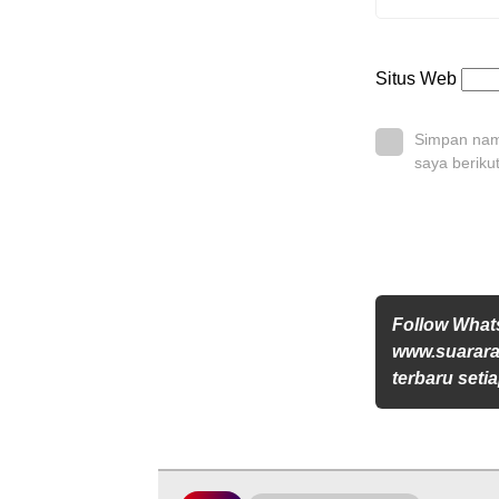
Situs Web
Simpan nama
saya beriku
Follow Wha
www.suararak
terbaru setia