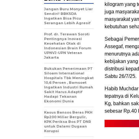
kilogram yang 
Jangan Buru Monyet Liar
juga masyarakat
Sendiri! BBKSDA
Ingatkan Bisa Picu
masyarakat yan
Serangan Lebih Agresif
kebutuhan sehar
Prof. dr. Terawan Soroti
Sebagai Pemer
Pentingnya Inovasi
Kesehatan Otak di
Assegaf, mengak
Indonesian Brain Forum
UPNVJ-UPN Veteran
menurutnya ada
Jakarta
kebijakan yang
distribusi kepa
Bukukan Penerimaan PT
Siloam International
Sabtu 26/7/25.
Hospitals Tbk Meningkat
10,6 Persen , Bamsoet
Ingatkan Industri Rumah
Habib Muchdar 
Sakit Harus Adaptif
tepatnya di Ke
Hadapi Tekanan
Ekonomi Dunia
Kg, bahkan sak
sebesar Rp.40 R
Kasus Bansos Beras PKH
Rp200 Miliar Bergulir,
KPK Periksa Bos PT DNR
untuk Dalami Dugaan
Korupsi