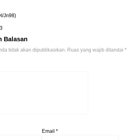
/Jn98)
3
n Balasan
da tidak akan dipublikasikan.
Ruas yang wajib ditandai
*
Email
*