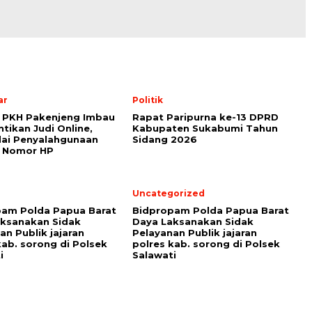
ar
Politik
 PKH Pakenjeng Imbau
Rapat Paripurna ke-13 DPRD
tikan Judi Online,
Kabupaten Sukabumi Tahun
ai Penyalahgunaan
Sidang 2026
n Nomor HP
Uncategorized
pam Polda Papua Barat
Bidpropam Polda Papua Barat
ksanakan Sidak
Daya Laksanakan Sidak
an Publik jajaran
Pelayanan Publik jajaran
kab. sorong di Polsek
polres kab. sorong di Polsek
i
Salawati