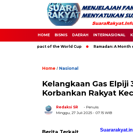
HOME
BISNIS
DAERAH
INTERNASIONAL
K
The Global Impact of the World Cup
Ramadan: A Month of Spir
Home
Nasional
/
Kelangkaan Gas Elpiji
Korbankan Rakyat Keci
Redaksi SR
- Penulis
Minggu, 27 Juli 2025
- 07:15 WIB
Suararakyat.in
Berita Terkait