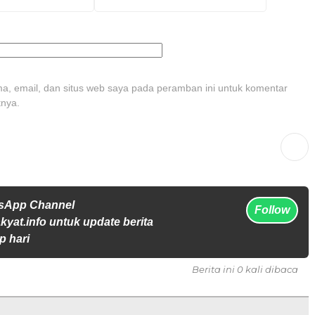
, email, dan situs web saya pada peramban ini untuk komentar
tnya.
tsApp Channel
Follow
yat.info untuk update berita
p hari
Berita ini 0 kali dibaca