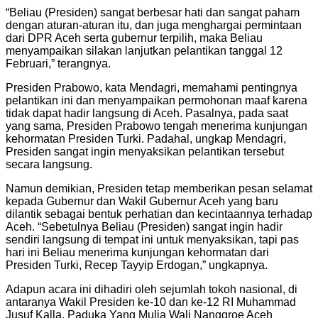
“Beliau (Presiden) sangat berbesar hati dan sangat paham
dengan aturan-aturan itu, dan juga menghargai permintaan
dari DPR Aceh serta gubernur terpilih, maka Beliau
menyampaikan silakan lanjutkan pelantikan tanggal 12
Februari,” terangnya.
Presiden Prabowo, kata Mendagri, memahami pentingnya
pelantikan ini dan menyampaikan permohonan maaf karena
tidak dapat hadir langsung di Aceh. Pasalnya, pada saat
yang sama, Presiden Prabowo tengah menerima kunjungan
kehormatan Presiden Turki. Padahal, ungkap Mendagri,
Presiden sangat ingin menyaksikan pelantikan tersebut
secara langsung.
Namun demikian, Presiden tetap memberikan pesan selamat
kepada Gubernur dan Wakil Gubernur Aceh yang baru
dilantik sebagai bentuk perhatian dan kecintaannya terhadap
Aceh. “Sebetulnya Beliau (Presiden) sangat ingin hadir
sendiri langsung di tempat ini untuk menyaksikan, tapi pas
hari ini Beliau menerima kunjungan kehormatan dari
Presiden Turki, Recep Tayyip Erdogan,” ungkapnya.
Adapun acara ini dihadiri oleh sejumlah tokoh nasional, di
antaranya Wakil Presiden ke-10 dan ke-12 RI Muhammad
Jusuf Kalla, Paduka Yang Mulia Wali Nanggroe Aceh