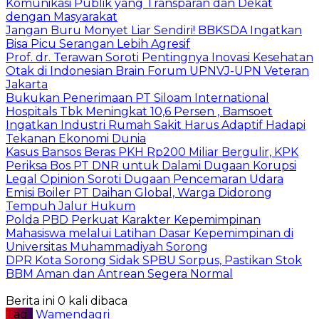
Komunikasi Publik yang Transparan dan Dekat
dengan Masyarakat
Jangan Buru Monyet Liar Sendiri! BBKSDA Ingatkan
Bisa Picu Serangan Lebih Agresif
Prof. dr. Terawan Soroti Pentingnya Inovasi Kesehatan
Otak di Indonesian Brain Forum UPNVJ-UPN Veteran
Jakarta
Bukukan Penerimaan PT Siloam International
Hospitals Tbk Meningkat 10,6 Persen , Bamsoet
Ingatkan Industri Rumah Sakit Harus Adaptif Hadapi
Tekanan Ekonomi Dunia
Kasus Bansos Beras PKH Rp200 Miliar Bergulir, KPK
Periksa Bos PT DNR untuk Dalami Dugaan Korupsi
Legal Opinion Soroti Dugaan Pencemaran Udara
Emisi Boiler PT Daihan Global, Warga Didorong
Tempuh Jalur Hukum
Polda PBD Perkuat Karakter Kepemimpinan
Mahasiswa melalui Latihan Dasar Kepemimpinan di
Universitas Muhammadiyah Sorong
DPR Kota Sorong Sidak SPBU Sorpus, Pastikan Stok
BBM Aman dan Antrean Segera Normal
Berita ini 0 kali dibaca
Tag :
Wamendagri