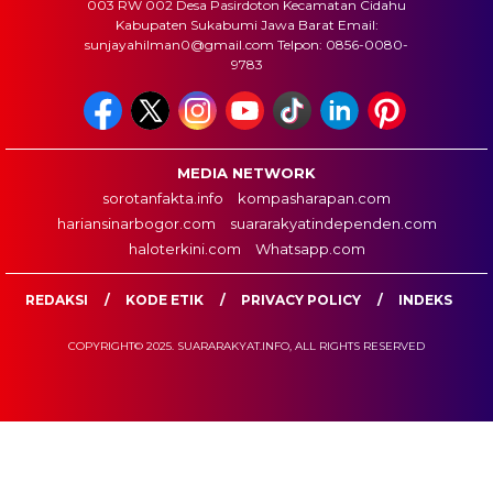
003 RW 002 Desa Pasirdoton Kecamatan Cidahu
Kabupaten Sukabumi Jawa Barat Email:
sunjayahilman0@gmail.com Telpon: 0856-0080-
9783
MEDIA NETWORK
sorotanfakta.info
kompasharapan.com
hariansinarbogor.com
suararakyatindependen.com
haloterkini.com
Whatsapp.com
REDAKSI
KODE ETIK
PRIVACY POLICY
INDEKS
COPYRIGHT© 2025. SUARARAKYAT.INFO, ALL RIGHTS RESERVED