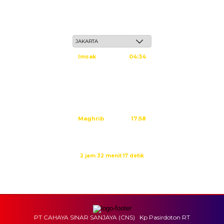
Ahad, 24 Safar 1448 H / 09 Agustus 2026
Imsak
04:34
Subuh
04:44
Dzuhur
12:02
Ashar
15:23
Maghrib
17:58
Isya
19:09
Waktu sholat berikutnya dalam:
2 jam 32 menit 15 detik
Sumber: Kemenag
PT CAHAYA SINAR SANJAYA (CNS) Kp Pasirdoton RT