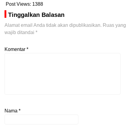
Post Views:
1388
Tinggalkan Balasan
Alamat email Anda tidak akan dipublikasikan.
Ruas yang
wajib ditandai
*
Komentar
*
Nama
*