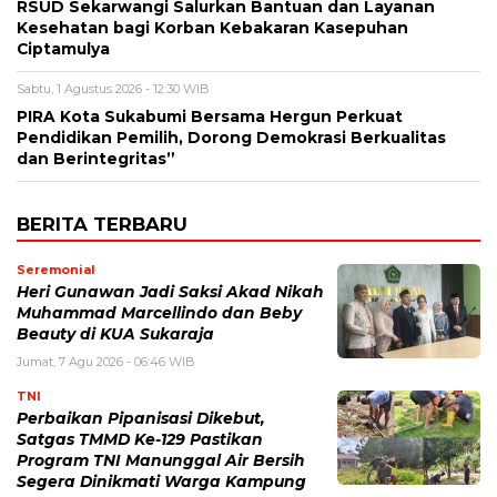
RSUD Sekarwangi Salurkan Bantuan dan Layanan
Kesehatan bagi Korban Kebakaran Kasepuhan
Ciptamulya
Sabtu, 1 Agustus 2026 - 12:30 WIB
PIRA Kota Sukabumi Bersama Hergun Perkuat
Pendidikan Pemilih, Dorong Demokrasi Berkualitas
dan Berintegritas”
BERITA TERBARU
Seremonial
Heri Gunawan Jadi Saksi Akad Nikah
Muhammad Marcellindo dan Beby
Beauty di KUA Sukaraja
Jumat, 7 Agu 2026 - 06:46 WIB
TNI
Perbaikan Pipanisasi Dikebut,
Satgas TMMD Ke-129 Pastikan
Program TNI Manunggal Air Bersih
Segera Dinikmati Warga Kampung