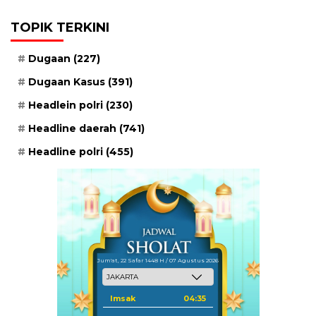
TOPIK TERKINI
Dugaan
(227)
Dugaan Kasus
(391)
Headlein polri
(230)
Headline daerah
(741)
Headline polri
(455)
Jum'at, 22 Safar 1448 H / 07 Agustus 2026
Imsak
04:35