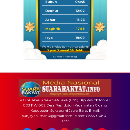
Subuh
04:45
Dzuhur
12:02
Ashar
15:23
Maghrib
17:58
Isya
19:09
Waktu sholat berikutnya dalam:
5 jam 3 menit 55 detik
Sumber: Kemenag
PT CAHAYA SINAR SANJAYA (CNS) Kp Pasirdoton RT
003 RW 002 Desa Pasirdoton Kecamatan Cidahu
Kabupaten Sukabumi Jawa Barat Email:
sunjayahilman0@gmail.com Telpon: 0856-0080-
9783