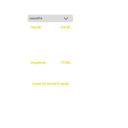
Sabtu, 23 Safar 1448 H / 08 Agustus 2026
Imsak
04:35
Subuh
04:45
Dzuhur
12:02
Ashar
15:23
Maghrib
17:58
Isya
19:09
Waktu sholat berikutnya dalam:
0 jam 45 menit 16 detik
Sumber: Kemenag