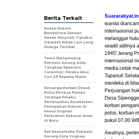
Suararakyat.in
Berita Terkait
wanita diancam
Kuasa Hukum
internasional 
Bendahara Setwan
Desak Penyidik Tipidkor
melanggar huku
Geledah Pihak Lain yang
seadil adilnya 
Diduga Terlibat
1945″,terang P
Team Mangewang
internasional 
Polresta Sorong Kota
Tangkap Spesialis
media cetak mau
Curanmor, Pelaku Akui
Tapanuli Selata
Curi 29 Sepeda Motor
merdeka di bila
Keluarga Korban Desak
Perjuangan huk
Polisi Periksa Paman
Terduga Pelaku,
Desa Sipenggen
Pertanyakan Kesetaraan
korban pengani
Penegakan Hukum di
Kasus Dugaan
polisi, korban 
Pelecehan Seksual Anak
pukul 07.00 WIB
di Buru
Sat Resnarkoba Polresta
Awalnya, perten
Sorong Kota Ungkap