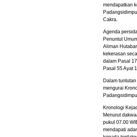
mendapatkan ke
Padangsidimpua
Cakra.
Agenda persid
Penuntut Umum 
Aliman Hutabar
kekerasan sec
dalam Pasal 17
Pasal 55 Ayat 
Dalam tuntutan
mengurai Krono
Padangsidimpu
Kronologi Keja
Menurut dakwaan
pukul 07.00 WI
mendapati adan
kepada terdakw