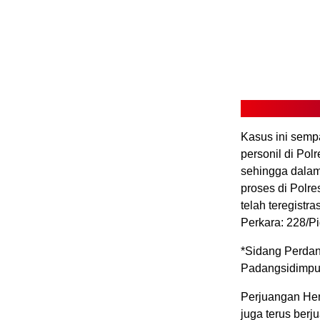
Kasus ini sempa
personil di Pol
sehingga dalam 
proses di Polre
telah teregist
Perkara: 228/P
*Sidang Perda
Padangsidimpua
Perjuangan Henn
juga terus ber