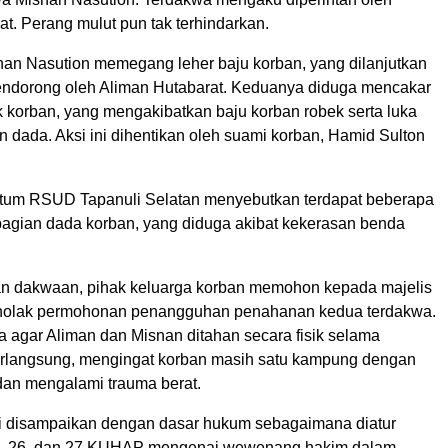
t. Perang mulut pun tak terhindarkan.
an Nasution memegang leher baju korban, yang dilanjutkan
ndorong oleh Aliman Hutabarat. Keduanya diduga mencakar
korban, yang mengakibatkan baju korban robek serta luka
 dada. Aksi ini dihentikan oleh suami korban, Hamid Sulton
tum RSUD Tapanuli Selatan menyebutkan terdapat beberapa
bagian dada korban, yang diduga akibat kekerasan benda
n dakwaan, pihak keluarga korban memohon kepada majelis
nolak permohonan penangguhan penahanan kedua terdakwa.
 agar Aliman dan Misnan ditahan secara fisik selama
rlangsung, mengingat korban masih satu kampung dengan
dan mengalami trauma berat.
 disampaikan dengan dasar hukum sebagaimana diatur
1, 26, dan 27 KUHAP mengenai wewenang hakim dalam