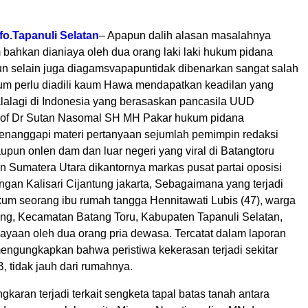
fo.Tapanuli Selatan
– Apapun dalih alasan masalahnya
 bahkan dianiaya oleh dua orang laki laki hukum pidana
pun selain juga diagamsvapapuntidak dibenarkan sangat salah
m perlu diadili kaum Hawa mendapatkan keadilan yang
alalagi di Indonesia yang berasaskan pancasila UUD
rof Dr Sutan Nasomal SH MH Pakar hukum pidana
menanggapi materi pertanyaan sejumlah pemimpin redaksi
pun onlen dam dan luar negeri yang viral di Batangtoru
n Sumatera Utara dikantornya markas pusat partai oposisi
ngan Kalisari Cijantung jakarta, Sebagaimana yang terjadi
um seorang ibu rumah tangga Hennitawati Lubis (47), warga
g, Kecamatan Batang Toru, Kabupaten Tapanuli Selatan,
ayaan oleh dua orang pria dewasa. Tercatat dalam laporan
mengungkapkan bahwa peristiwa kekerasan terjadi sekitar
, tidak jauh dari rumahnya.
gkaran terjadi terkait sengketa tapal batas tanah antara