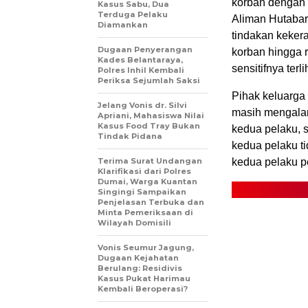
korban dengan 
Kasus Sabu, Dua
Terduga Pelaku
Aliman Hutabar
Diamankan
tindakan kekera
Dugaan Penyerangan
korban hingga 
Kades Belantaraya,
sensitifnya ter
Polres Inhil Kembali
Periksa Sejumlah Saksi
Pihak keluarga
Jelang Vonis dr. Silvi
masih mengala
Apriani, Mahasiswa Nilai
Kasus Food Tray Bukan
kedua pelaku, s
Tindak Pidana
kedua pelaku ti
Terima Surat Undangan
kedua pelaku p
Klarifikasi dari Polres
Dumai, Warga Kuantan
Singingi Sampaikan
Penjelasan Terbuka dan
Minta Pemeriksaan di
Wilayah Domisili
Vonis Seumur Jagung,
Dugaan Kejahatan
Berulang: Residivis
Kasus Pukat Harimau
Kembali Beroperasi?