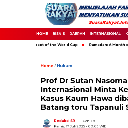
HOME
BISNIS
DAERAH
INTERNASIONAL
K
e Global Impact of the World Cup
Ramadan: A Month of Spirit
Home
Hukum
/
Prof Dr Sutan Nasoma
Internasional Minta 
Kasus Kaum Hawa dib
Batang toru Tapanuli 
Redaksi SR
- Penulis
Kamis, 17 Juli 2025
- 00:03 WIB