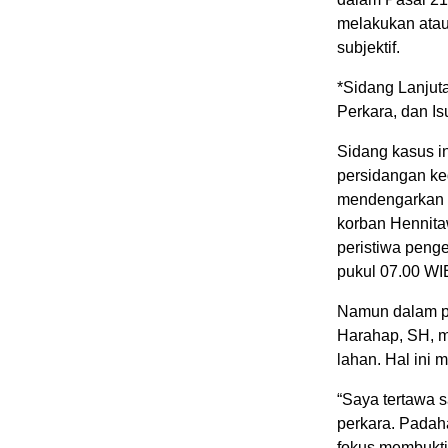
melakukan atau
subjektif.
*Sidang Lanjuta
Perkara, dan I
Sidang kasus in
persidangan ke
mendengarkan k
korban Hennita
peristiwa peng
pukul 07.00 WI
Namun dalam pe
Harahap, SH, m
lahan. Hal ini 
“Saya tertawa 
perkara. Padah
fokus membuktik