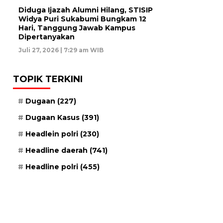
Diduga Ijazah Alumni Hilang, STISIP
Widya Puri Sukabumi Bungkam 12
Hari, Tanggung Jawab Kampus
Dipertanyakan
Juli 27, 2026 | 7:29 am WIB
TOPIK TERKINI
Dugaan
(227)
Dugaan Kasus
(391)
Headlein polri
(230)
Headline daerah
(741)
Headline polri
(455)