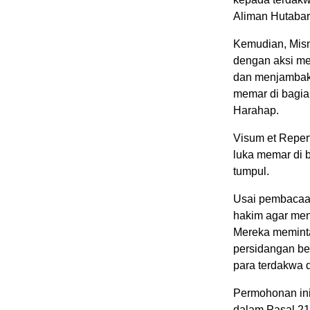
Aliman Hutabara
Kemudian, Misn
dengan aksi me
dan menjambak 
memar di bagian
Harahap.
Visum et Reper
luka memar di 
tumpul.
Usai pembacaa
hakim agar me
Mereka meminta
persidangan be
para terdakwa 
Permohonan ini
dalam Pasal 2