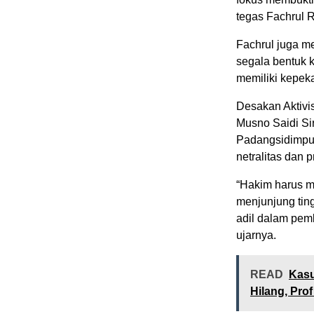
tegas Fachrul R
Fachrul juga 
segala bentuk 
memiliki kepeka
Desakan Aktivis
Musno Saidi Sir
Padangsidimpua
netralitas dan 
“Hakim harus me
menjunjung ting
adil dalam pemb
ujarnya.
READ
Kasu
Hilang, Pro