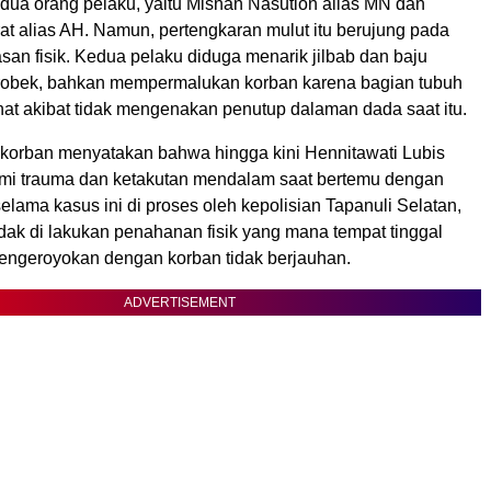
dua orang pelaku, yaitu Misnan Nasution alias MN dan
at alias AH. Namun, pertengkaran mulut itu berujung pada
san fisik. Kedua pelaku diduga menarik jilbab dan baju
robek, bahkan mempermalukan korban karena bagian tubuh
lihat akibat tidak mengenakan penutup dalaman dada saat itu.
 korban menyatakan bahwa hingga kini Hennitawati Lubis
mi trauma dan ketakutan mendalam saat bertemu dengan
elama kasus ini di proses oleh kepolisian Tapanuli Selatan,
dak di lakukan penahanan fisik yang mana tempat tinggal
engeroyokan dengan korban tidak berjauhan.
ADVERTISEMENT