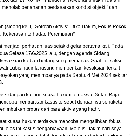
 menolak penahanan berdasarkan kondisi objektif dan
n (sidang ke II), Sorotan Aktivis: Etika Hakim, Fokus Pokok
su Kekerasan terhadap Perempuan*
i menjadi perhatian luas sejak digelar pertama kali. Pada
dua Selasa 17/6/2025 lalu, dengan agenda Sidang
esaksian korban berlangsung memanas. Saat itu, saksi
wati Lubis hadir langsung memberikan kesaksian terkait
eroyokan yang menimpanya pada Sabtu, 4 Mei 2024 sekitar
B.
rsidangan kali ini, kuasa hukum terdakwa, Sutan Raja
encoba mengaitkan kasus tersebut dengan isu sengketa
menimbulkan protes dari para aktivis yang hadir.
saat kuasa hukum terdakwa mencoba mengalihkan fokus
al jelas ini kasus penganiayaan. Majelis Hakim harusnya
an apakah benar telah terjadi kekerasan terhadap Hennita,”