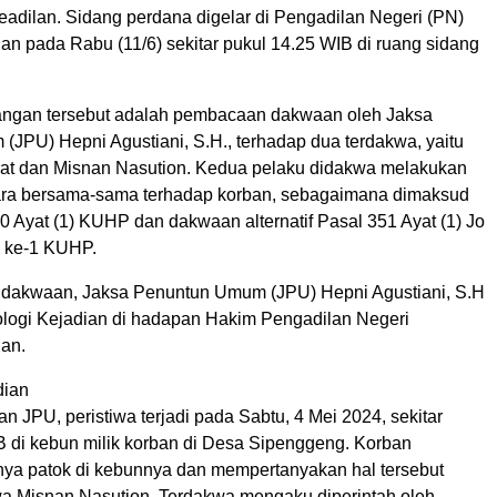
adilan. Sidang perdana digelar di Pengadilan Negeri (PN)
n pada Rabu (11/6) sekitar pukul 14.25 WIB di ruang sidang
angan tersebut adalah pembacaan dakwaan oleh Jaksa
(JPU) Hepni Agustiani, S.H., terhadap dua terdakwa, yaitu
at dan Misnan Nasution. Kedua pelaku didakwa melakukan
ara bersama-sama terhadap korban, sebagaimana dimaksud
0 Ayat (1) KUHP dan dakwaan alternatif Pasal 351 Ayat (1) Jo
1 ke-1 KUHP.
 dakwaan, Jaksa Penuntun Umum (JPU) Hepni Agustiani, S.H
logi Kejadian di hadapan Hakim Pengadilan Negeri
an.
dian
 JPU, peristiwa terjadi pada Sabtu, 4 Mei 2024, sekitar
B di kebun milik korban di Desa Sipenggeng. Korban
ya patok di kebunnya dan mempertanyakan hal tersebut
a Misnan Nasution. Terdakwa mengaku diperintah oleh