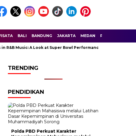
ISATA
BALI
BANDUNG
JAKARTA
MEDAN
PALEMBANG
SU
 Music: A Look at Super Bowl Performances, New Albums, Rising Sta
TRENDING
PENDIDIKAN
Polda PBD Perkuat Karakter