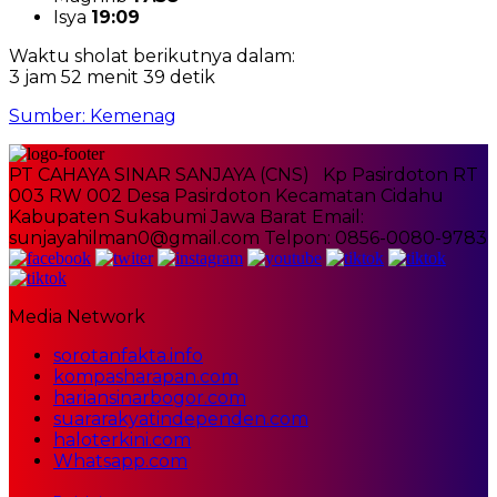
Isya
19:09
Waktu sholat berikutnya dalam:
3 jam 52 menit 39 detik
Sumber: Kemenag
PT CAHAYA SINAR SANJAYA (CNS) Kp Pasirdoton RT
003 RW 002 Desa Pasirdoton Kecamatan Cidahu
Kabupaten Sukabumi Jawa Barat Email:
sunjayahilman0@gmail.com Telpon: 0856-0080-9783
Media Network
sorotanfakta.info
kompasharapan.com
hariansinarbogor.com
suararakyatindependen.com
haloterkini.com
Whatsapp.com