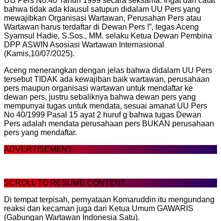
UU Pers No.40 Tahun 1999 secara seksama. Ingat dan catat
bahwa tidak ada klausul satupun didalam UU Pers yang
mewajibkan Organisasi Wartawan, Perusahan Pers atau
Wartawan harus terdaftar di Dewan Pers !”, tegas Aceng
Syamsul Hadie, S.Sos., MM. selaku Ketua Dewan Pembina
DPP ASWIN Asosiasi Wartawan Internasional
(Kamis,10/07/2025).
Aceng menerangkan dengan jelas bahwa didalam UU Pers
tersebut TIDAK ada kewajiban baik wartawan, perusahaan
pers maupun organisasi wartawan untuk mendaftar ke
dewan pers, justru sebaliknya bahwa dewan pers yang
mempunyai tugas untuk mendata, sesuai amanat UU Pers
No 40/1999 Pasal 15 ayat 2 huruf g bahwa tugas Dewan
Pers adalah mendata perusahaan pers BUKAN perusahaan
pers yang mendaftar.
ADVERTISEMENT
SCROLL TO RESUME CONTENT
Di tempat terpisah, pernyataan Komaruddin itu mengundang
reaksi dan kecaman juga dari Ketua Umum GAWARIS
(Gabungan Wartawan Indonesia Satu).