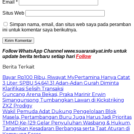
Email
*
Situs Web
Simpan nama, email, dan situs web saya pada peramban
ini untuk komentar saya berikutnya.
Follow WhatsApp Channel www.suararakyat.info untuk
update berita terbaru setiap hari
Follow
Berita Terkait
Bayar Rp100 Ribu, Riwayat MyPertamina Hanya Catat
3 Liter: SPBU 54.641.31 Adan-Adan Gurah Diminta
Klarifikasi Selisih Transaksi
Guncang Arena Bekasi, Praka Marinir Erwin
Simangunsong Tumbangkan Lawan di Kickstriking
ZXZ Prodigy
Wakil Pemuda Adat Dukung Pengelolaan Blok
Masela, Pertambangan Buru Juga Harus Jadi Prioritas
TMMD Ke-129 Gelar Penyuluhan Wasbang & Hukum,
Tanamkan Kesadaran Berbangsa serta Taat Aturan di