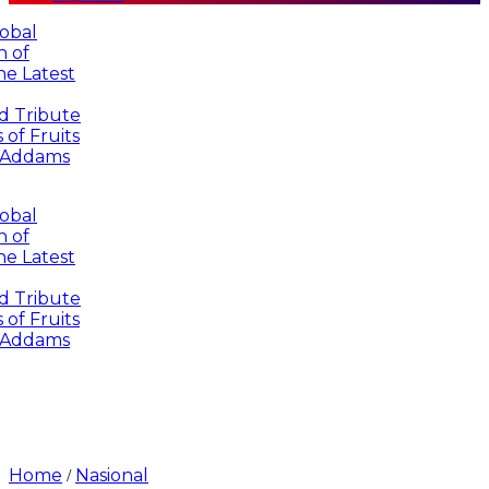
l
atest
ibute
Fruits
dams
l
atest
ibute
Fruits
dams
Home
Nasional
/