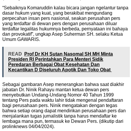
“Sebaiknya Komaruddin kalau bicara jangan ngelantur tanpa
dasar hukum yang kuat, yang berakibat mengundang
perpecahan insan pers nasional, seakan perusahan pers
yang terdaftar di dewan pers dengan perusahaan diluar
terdaftar legalitas hukumnya berbeda, pernyataan ini bahaya
dan provokatif”, ungkap Asep Suherman SH. selaku Ketua
Umum GAWARIS.
READ
Prof Dr KH Sutan Nasomal SH MH Minta
Presiden RI Perintahkan Para Menteri Sidik
Peredaran Berbagai Obat Kesehatan Dan
Kecantikan D Diseluruh Apotik Dan Toko Obat
Sebagai gambaran Asep menerangkan bahwa saat diakhir
jabatan Dr. Ninik Rahayu mantan ketua dewan pers
menyebutkan Undang-Undang Nomor 40 Tahun 1999
tentang Pers pada waktu lahir tidak mengenal pendaftaran
bagi perusahaan pers. Ninik mengatakan dengan tegas
bahwa setiap orang dapat mendirikan perusahaan pers dan
menjalankan tugas jurnalistik tanpa harus mendaftar ke
lembaga mana pun, termasuk ke Dewan Pers. (dikutip dari
prolinknews 04/04/2024).