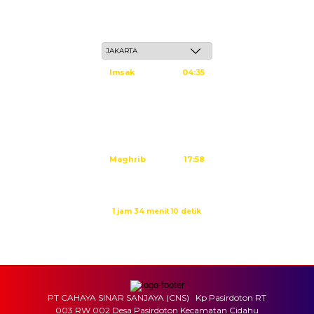
Sabtu, 23 Safar 1448 H / 08 Agustus 2026
Imsak
04:35
Subuh
04:45
Dzuhur
12:02
Ashar
15:23
Maghrib
17:58
Isya
19:09
Waktu sholat berikutnya dalam:
1 jam 34 menit 9 detik
Sumber: Kemenag
PT CAHAYA SINAR SANJAYA (CNS) Kp Pasirdoton RT
003 RW 002 Desa Pasirdoton Kecamatan Cidahu