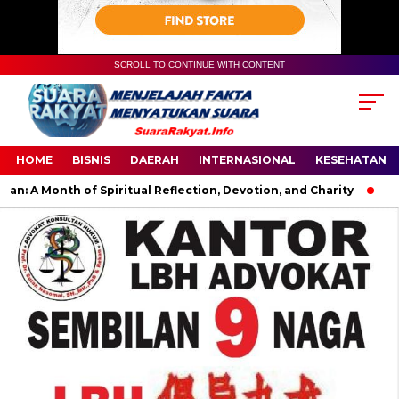
SCROLL TO CONTINUE WITH CONTENT
HOME
BISNIS
DAERAH
INTERNASIONAL
KESEHATAN
A Month of Spiritual Reflection, Devotion, and Charity
The L