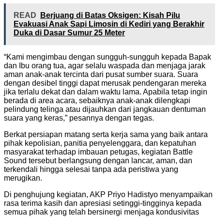
READ
Berjuang di Batas Oksigen: Kisah Pilu
Evakuasi Anak Sapi Limosin di Kediri yang Berakhir
Duka di Dasar Sumur 25 Meter
“Kami mengimbau dengan sungguh-sungguh kepada Bapak
dan Ibu orang tua, agar selalu waspada dan menjaga jarak
aman anak-anak tercinta dari pusat sumber suara. Suara
dengan desibel tinggi dapat merusak pendengaran mereka
jika terlalu dekat dan dalam waktu lama. Apabila tetap ingin
berada di area acara, sebaiknya anak-anak dilengkapi
pelindung telinga atau dijauhkan dari jangkauan dentuman
suara yang keras,” pesannya dengan tegas.
Berkat persiapan matang serta kerja sama yang baik antara
pihak kepolisian, panitia penyelenggara, dan kepatuhan
masyarakat terhadap imbauan petugas, kegiatan Battle
Sound tersebut berlangsung dengan lancar, aman, dan
terkendali hingga selesai tanpa ada peristiwa yang
merugikan.
Di penghujung kegiatan, AKP Priyo Hadistyo menyampaikan
rasa terima kasih dan apresiasi setinggi-tingginya kepada
semua pihak yang telah bersinergi menjaga kondusivitas