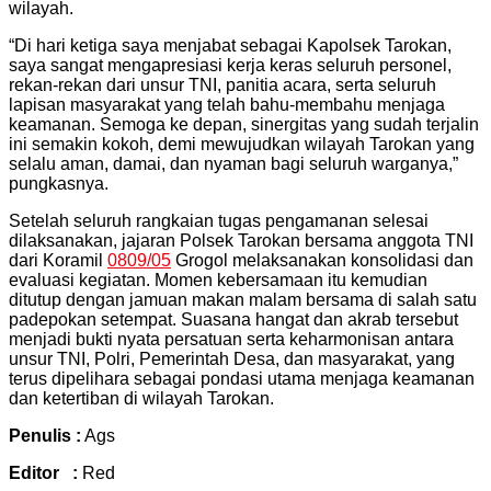
wilayah.
“Di hari ketiga saya menjabat sebagai Kapolsek Tarokan,
saya sangat mengapresiasi kerja keras seluruh personel,
rekan-rekan dari unsur TNI, panitia acara, serta seluruh
lapisan masyarakat yang telah bahu-membahu menjaga
keamanan. Semoga ke depan, sinergitas yang sudah terjalin
ini semakin kokoh, demi mewujudkan wilayah Tarokan yang
selalu aman, damai, dan nyaman bagi seluruh warganya,”
pungkasnya.
Setelah seluruh rangkaian tugas pengamanan selesai
dilaksanakan, jajaran Polsek Tarokan bersama anggota TNI
dari Koramil
0809/05
Grogol melaksanakan konsolidasi dan
evaluasi kegiatan. Momen kebersamaan itu kemudian
ditutup dengan jamuan makan malam bersama di salah satu
padepokan setempat. Suasana hangat dan akrab tersebut
menjadi bukti nyata persatuan serta keharmonisan antara
unsur TNI, Polri, Pemerintah Desa, dan masyarakat, yang
terus dipelihara sebagai pondasi utama menjaga keamanan
dan ketertiban di wilayah Tarokan.
Penulis :
Ags
Editor :
Red