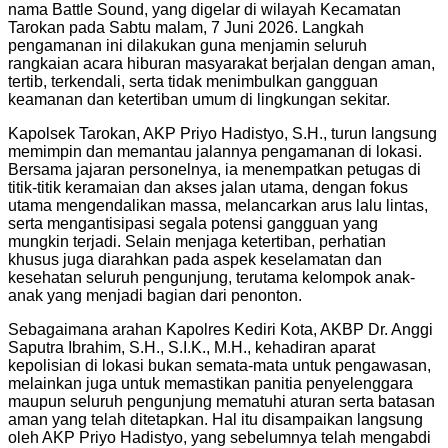
nama Battle Sound, yang digelar di wilayah Kecamatan
Tarokan pada Sabtu malam, 7 Juni 2026. Langkah
pengamanan ini dilakukan guna menjamin seluruh
rangkaian acara hiburan masyarakat berjalan dengan aman,
tertib, terkendali, serta tidak menimbulkan gangguan
keamanan dan ketertiban umum di lingkungan sekitar.
Kapolsek Tarokan, AKP Priyo Hadistyo, S.H., turun langsung
memimpin dan memantau jalannya pengamanan di lokasi.
Bersama jajaran personelnya, ia menempatkan petugas di
titik-titik keramaian dan akses jalan utama, dengan fokus
utama mengendalikan massa, melancarkan arus lalu lintas,
serta mengantisipasi segala potensi gangguan yang
mungkin terjadi. Selain menjaga ketertiban, perhatian
khusus juga diarahkan pada aspek keselamatan dan
kesehatan seluruh pengunjung, terutama kelompok anak-
anak yang menjadi bagian dari penonton.
Sebagaimana arahan Kapolres Kediri Kota, AKBP Dr. Anggi
Saputra Ibrahim, S.H., S.I.K., M.H., kehadiran aparat
kepolisian di lokasi bukan semata-mata untuk pengawasan,
melainkan juga untuk memastikan panitia penyelenggara
maupun seluruh pengunjung mematuhi aturan serta batasan
aman yang telah ditetapkan. Hal itu disampaikan langsung
oleh AKP Priyo Hadistyo, yang sebelumnya telah mengabdi