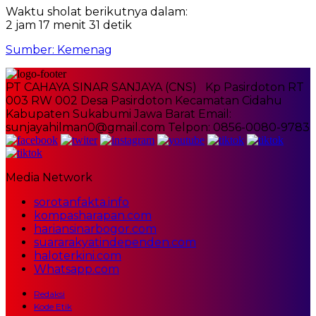
Waktu sholat berikutnya dalam:
2 jam 17 menit 31 detik
Sumber: Kemenag
PT CAHAYA SINAR SANJAYA (CNS) Kp Pasirdoton RT
003 RW 002 Desa Pasirdoton Kecamatan Cidahu
Kabupaten Sukabumi Jawa Barat Email:
sunjayahilman0@gmail.com Telpon: 0856-0080-9783
Media Network
sorotanfakta.info
kompasharapan.com
hariansinarbogor.com
suararakyatindependen.com
haloterkini.com
Whatsapp.com
Redaksi
Kode Etik