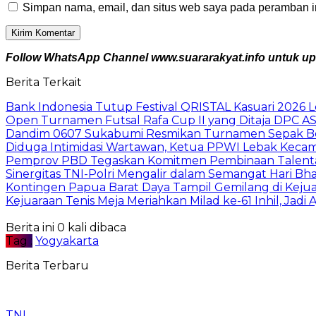
Simpan nama, email, dan situs web saya pada peramban in
Follow WhatsApp Channel www.suararakyat.info untuk upda
Berita Terkait
Bank Indonesia Tutup Festival QRISTAL Kasuari 2026 
Open Turnamen Futsal Rafa Cup II yang Ditaja DPC AS
Dandim 0607 Sukabumi Resmikan Turnamen Sepak Bola 
Diduga Intimidasi Wartawan, Ketua PPWI Lebak Kec
Pemprov PBD Tegaskan Komitmen Pembinaan Talenta Ge
Sinergitas TNI-Polri Mengalir dalam Semangat Hari 
Kontingen Papua Barat Daya Tampil Gemilang di Kejua
Kejuaraan Tenis Meja Meriahkan Milad ke-61 Inhil, Jad
Berita ini 0 kali dibaca
Tag :
Yogyakarta
Berita Terbaru
TNI