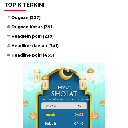
TOPIK TERKINI
Dugaan
(227)
Dugaan Kasus
(391)
Headlein polri
(230)
Headline daerah
(741)
Headline polri
(455)
Jum'at, 22 Safar 1448 H / 07 Agustus 2026
Imsak
04:35
Subuh
04:45