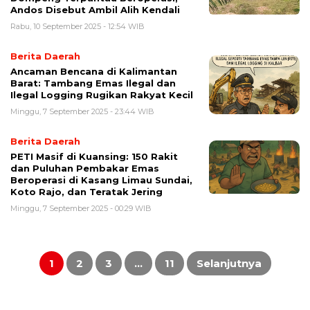
Andos Disebut Ambil Alih Kendali
Rabu, 10 September 2025 - 12:54 WIB
Berita Daerah
Ancaman Bencana di Kalimantan
Barat: Tambang Emas Ilegal dan
Ilegal Logging Rugikan Rakyat Kecil
Minggu, 7 September 2025 - 23:44 WIB
Berita Daerah
PETI Masif di Kuansing: 150 Rakit
dan Puluhan Pembakar Emas
Beroperasi di Kasang Limau Sundai,
Koto Rajo, dan Teratak Jering
Minggu, 7 September 2025 - 00:29 WIB
Paginasi
pos
1
2
3
…
11
Selanjutnya