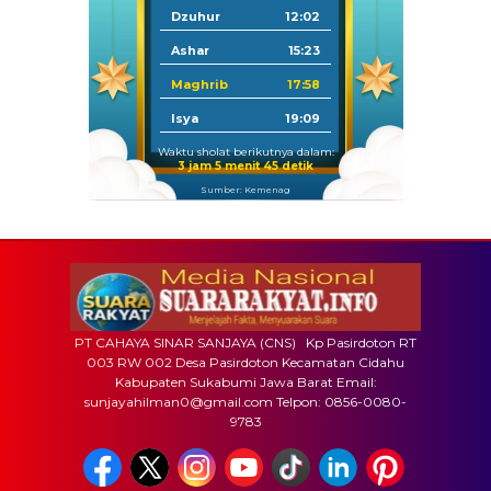
Dzuhur
12:02
Ashar
15:23
Maghrib
17:58
Isya
19:09
Waktu sholat berikutnya dalam:
3 jam 5 menit 44 detik
Sumber: Kemenag
PT CAHAYA SINAR SANJAYA (CNS) Kp Pasirdoton RT
003 RW 002 Desa Pasirdoton Kecamatan Cidahu
Kabupaten Sukabumi Jawa Barat Email:
sunjayahilman0@gmail.com Telpon: 0856-0080-
9783