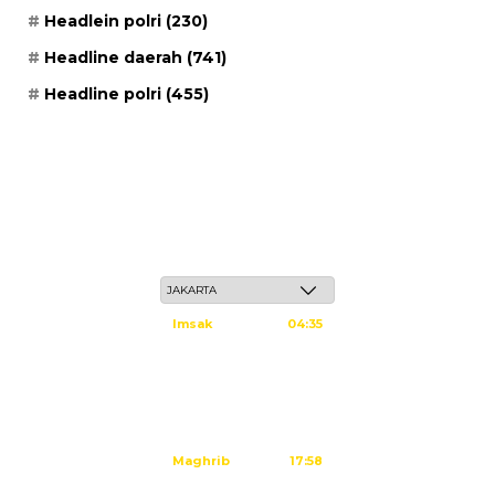
Headlein polri
(230)
Headline daerah
(741)
Headline polri
(455)
Jum'at, 22 Safar 1448 H / 07 Agustus 2026
Imsak
04:35
Subuh
04:45
Dzuhur
12:02
Ashar
15:23
Maghrib
17:58