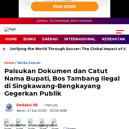
SCROLL TO CONTINUE WITH CONTENT
HOME
BISNIS
DAERAH
INTERNASIONAL
KESEHATAN
Unifying the World Through Soccer: The Global Impact of th
/
Home
Berita Daerah
Palsukan Dokumen dan Catut
Nama Bupati, Bos Tambang Ilegal
di Singkawang-Bengkayang
Gegerkan Publik
Redaksi SR
- Penulis
Senin, 21 Juli 2025
- 05:36 WIB