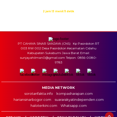
Isya
19:09
Waktu sholat berikutnya dalam:
2 jam 13 menit 11 detik
Sumber: Kemenag
PT CAHAYA SINAR SANJAYA (CNS) Kp Pasirdoton RT
003 RW 002 Desa Pasirdoton Kecamatan Cidahu
Kabupaten Sukabumi Jawa Barat Email:
sunjayahilman0@gmail.com Telpon: 0856-0080-
9783
MEDIA NETWORK
sorotanfakta.info
kompasharapan.com
hariansinarbogor.com
suararakyatindependen.com
haloterkini.com
Whatsapp.com