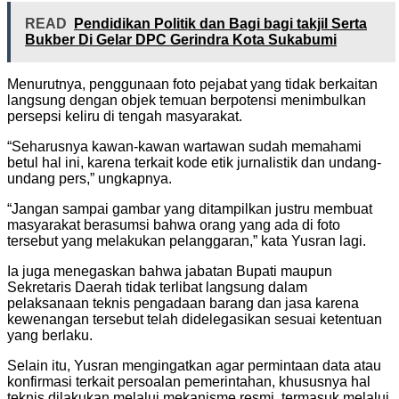
READ
Pendidikan Politik dan Bagi bagi takjil Serta
Bukber Di Gelar DPC Gerindra Kota Sukabumi
Menurutnya, penggunaan foto pejabat yang tidak berkaitan
langsung dengan objek temuan berpotensi menimbulkan
persepsi keliru di tengah masyarakat.
“Seharusnya kawan-kawan wartawan sudah memahami
betul hal ini, karena terkait kode etik jurnalistik dan undang-
undang pers,” ungkapnya.
“Jangan sampai gambar yang ditampilkan justru membuat
masyarakat berasumsi bahwa orang yang ada di foto
tersebut yang melakukan pelanggaran,” kata Yusran lagi.
Ia juga menegaskan bahwa jabatan Bupati maupun
Sekretaris Daerah tidak terlibat langsung dalam
pelaksanaan teknis pengadaan barang dan jasa karena
kewenangan tersebut telah didelegasikan sesuai ketentuan
yang berlaku.
Selain itu, Yusran mengingatkan agar permintaan data atau
konfirmasi terkait persoalan pemerintahan, khususnya hal
teknis dilakukan melalui mekanisme resmi, termasuk melalui