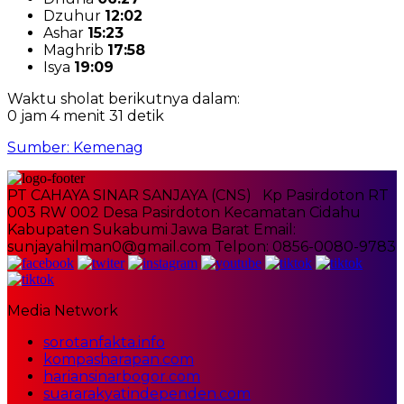
Dzuhur
12:02
Ashar
15:23
Maghrib
17:58
Isya
19:09
Waktu sholat berikutnya dalam:
0 jam 4 menit 30 detik
Sumber: Kemenag
PT CAHAYA SINAR SANJAYA (CNS) Kp Pasirdoton RT
003 RW 002 Desa Pasirdoton Kecamatan Cidahu
Kabupaten Sukabumi Jawa Barat Email:
sunjayahilman0@gmail.com Telpon: 0856-0080-9783
Media Network
sorotanfakta.info
kompasharapan.com
hariansinarbogor.com
suararakyatindependen.com