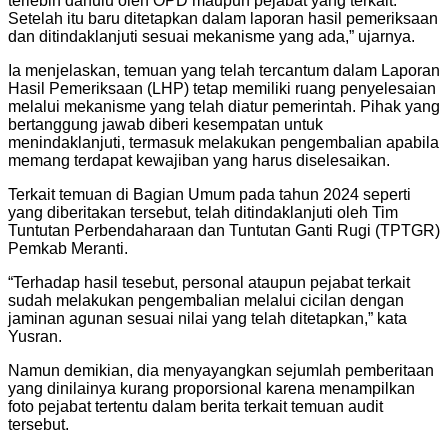
terlebih dahulu oleh OPD maupun pejabat yang terkait.
Setelah itu baru ditetapkan dalam laporan hasil pemeriksaan
dan ditindaklanjuti sesuai mekanisme yang ada,” ujarnya.
Ia menjelaskan, temuan yang telah tercantum dalam Laporan
Hasil Pemeriksaan (LHP) tetap memiliki ruang penyelesaian
melalui mekanisme yang telah diatur pemerintah. Pihak yang
bertanggung jawab diberi kesempatan untuk
menindaklanjuti, termasuk melakukan pengembalian apabila
memang terdapat kewajiban yang harus diselesaikan.
Terkait temuan di Bagian Umum pada tahun 2024 seperti
yang diberitakan tersebut, telah ditindaklanjuti oleh Tim
Tuntutan Perbendaharaan dan Tuntutan Ganti Rugi (TPTGR)
Pemkab Meranti.
“Terhadap hasil tesebut, personal ataupun pejabat terkait
sudah melakukan pengembalian melalui cicilan dengan
jaminan agunan sesuai nilai yang telah ditetapkan,” kata
Yusran.
Namun demikian, dia menyayangkan sejumlah pemberitaan
yang dinilainya kurang proporsional karena menampilkan
foto pejabat tertentu dalam berita terkait temuan audit
tersebut.