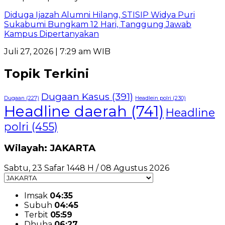
Diduga Ijazah Alumni Hilang, STISIP Widya Puri
Sukabumi Bungkam 12 Hari, Tanggung Jawab
Kampus Dipertanyakan
Juli 27, 2026 | 7:29 am WIB
Topik Terkini
Dugaan Kasus
(391)
Dugaan
(227)
Headlein polri
(230)
Headline daerah
(741)
Headline
polri
(455)
Wilayah: JAKARTA
Sabtu, 23 Safar 1448 H / 08 Agustus 2026
Imsak
04:35
Subuh
04:45
Terbit
05:59
Dhuha
06:27