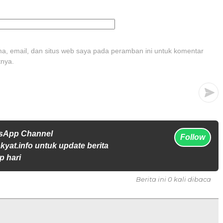
, email, dan situs web saya pada peramban ini untuk komentar
tnya.
tsApp Channel
Follow
yat.info untuk update berita
p hari
Berita ini 0 kali dibaca