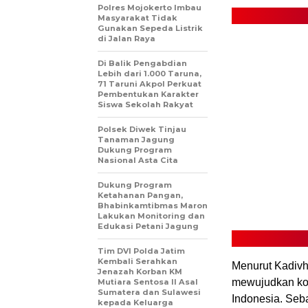
Polres Mojokerto Imbau
Masyarakat Tidak
Gunakan Sepeda Listrik
di Jalan Raya
Di Balik Pengabdian
Lebih dari 1.000 Taruna,
71 Taruni Akpol Perkuat
Pembentukan Karakter
Siswa Sekolah Rakyat
Polsek Diwek Tinjau
Tanaman Jagung
Dukung Program
Nasional Asta Cita
Dukung Program
Ketahanan Pangan,
Bhabinkamtibmas Maron
Lakukan Monitoring dan
Edukasi Petani Jagung
Tim DVI Polda Jatim
Kembali Serahkan
Menurut Kadivh
Jenazah Korban KM
mewujudkan ko
Mutiara Sentosa II Asal
Sumatera dan Sulawesi
Indonesia. Seb
kepada Keluarga