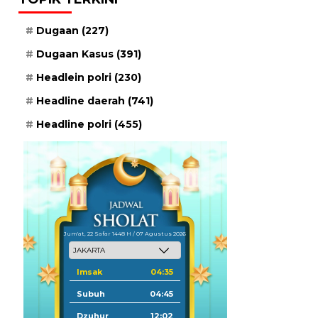
Dugaan
(227)
Dugaan Kasus
(391)
Headlein polri
(230)
Headline daerah
(741)
Headline polri
(455)
Jum'at, 22 Safar 1448 H / 07 Agustus 2026
Imsak
04:35
Subuh
04:45
Dzuhur
12:02