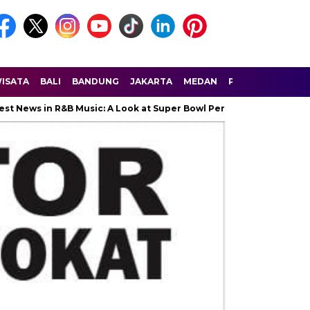
ISATA
BALI
BANDUNG
JAKARTA
MEDAN
PALEMBANG
SU
n R&B Music: A Look at Super Bowl Performances, New Albums, Risi