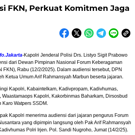
nsi FKN, Perkuat Komitmen Jaga
fo.Jakarta
-Kapolri Jenderal Polisi Drs. Listyo Sigit Prabowo
ensi dari Dewan Pimpinan Nasional Forum Keberagaman
 FKN), Rabu (12/2/2025). Dalam audiensi tersebut, DPN
leh Ketua Umum Arif Rahmansyah Marbun beserta jajaran.
ngi Kapolri, Kabaintelkam, Kadivpropam, Kadivhumas,
, Waastamaops Kapolri, Kakorbinmas Baharkam, Dirsosbud
an Karo Watpers SSDM.
apak Kapolri menerima audiensi dari jajaran pengurus Forum
santara yang dipimpin langsung oleh Pak Arif Rahmansyah
Kadivhumas Polri Irjen. Pol. Sandi Nugroho, Jumat (14/2/25).