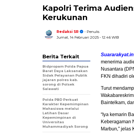
Kapolri Terima Audie
Kerukunan
Redaksi SR
- Penulis
Jumat, 14 Februari 2025
- 12:46 WIB
Suararakyat.in
Berita Terkait
menerima audi
Bidpropam Polda Papua
Nusantara (DPN
Barat Daya Laksanakan
Sidak Pelayanan Publik
FKN dihadiri o
jajaran polres kab.
sorong di Polsek
Turut mendampi
Salawati
Wakabareskrim
Polda PBD Perkuat
Baintelkam, d
Karakter Kepemimpinan
Mahasiswa melalui
Latihan Dasar
“Iya kemarin B
Kepemimpinan di
Keberagaman Nu
Universitas
Muhammadiyah Sorong
Marbun,” jelas 