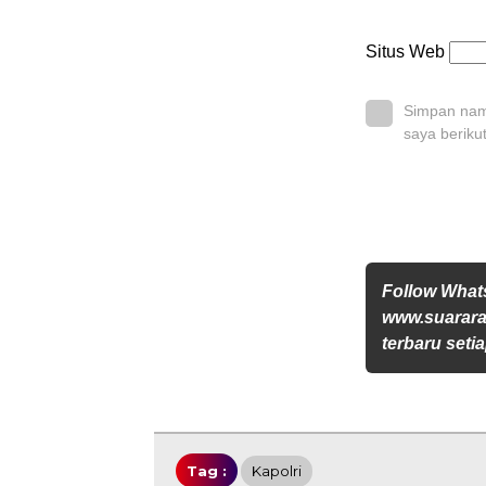
Situs Web
Simpan nama
saya beriku
Follow Wha
www.suararak
terbaru setia
Tag :
Kapolri