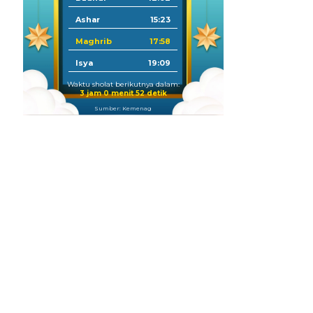
Ashar
15:23
Maghrib
17:58
Isya
19:09
Waktu sholat berikutnya dalam:
3 jam 0 menit 51 detik
Sumber: Kemenag