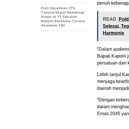
penuh keberag
Polri Kerahkan 372
Taruna Akpol Dampingi
Siswa di 73 Sekolah
READ
Pold
Rakyat Bersama Taruna
Akademi TNI
Selesai, Te
Harmonis
“Dalam audiens
Bapak Kapolri j
persatuan dan k
Lebih lanjut 
menjaga kearifan
daerah menjadi
“Dengan kebera
dalam menghad
Emas 2045 yang 