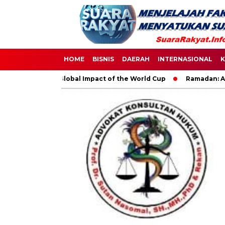
HOME
BISNIS
DAERAH
INTERNASIONAL
K
r: The Global Impact of the World Cup
Ramadan: A Month of S