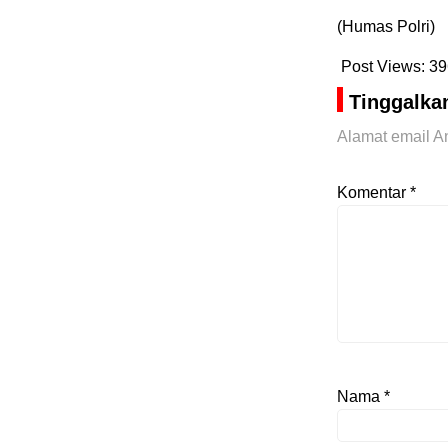
(Humas Polri)
Post Views:
39
Tinggalka
Alamat email An
Komentar
*
Nama
*