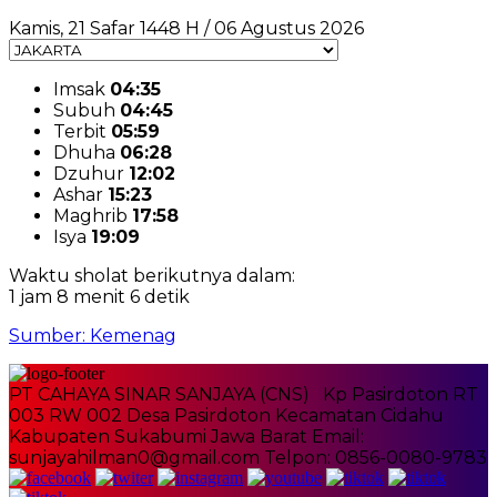
Kamis, 21 Safar 1448 H / 06 Agustus 2026
Imsak
04:35
Subuh
04:45
Terbit
05:59
Dhuha
06:28
Dzuhur
12:02
Ashar
15:23
Maghrib
17:58
Isya
19:09
Waktu sholat berikutnya dalam:
1 jam 8 menit 6 detik
Sumber: Kemenag
PT CAHAYA SINAR SANJAYA (CNS) Kp Pasirdoton RT
003 RW 002 Desa Pasirdoton Kecamatan Cidahu
Kabupaten Sukabumi Jawa Barat Email:
sunjayahilman0@gmail.com Telpon: 0856-0080-9783