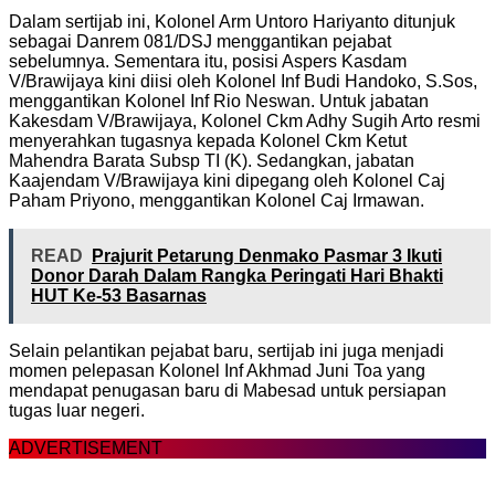
Dalam sertijab ini, Kolonel Arm Untoro Hariyanto ditunjuk
sebagai Danrem 081/DSJ menggantikan pejabat
sebelumnya. Sementara itu, posisi Aspers Kasdam
V/Brawijaya kini diisi oleh Kolonel Inf Budi Handoko, S.Sos,
menggantikan Kolonel Inf Rio Neswan. Untuk jabatan
Kakesdam V/Brawijaya, Kolonel Ckm Adhy Sugih Arto resmi
menyerahkan tugasnya kepada Kolonel Ckm Ketut
Mahendra Barata Subsp TI (K). Sedangkan, jabatan
Kaajendam V/Brawijaya kini dipegang oleh Kolonel Caj
Paham Priyono, menggantikan Kolonel Caj Irmawan.
READ
Prajurit Petarung Denmako Pasmar 3 Ikuti
Donor Darah Dalam Rangka Peringati Hari Bhakti
HUT Ke-53 Basarnas
Selain pelantikan pejabat baru, sertijab ini juga menjadi
momen pelepasan Kolonel Inf Akhmad Juni Toa yang
mendapat penugasan baru di Mabesad untuk persiapan
tugas luar negeri.
ADVERTISEMENT