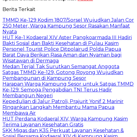
Berita Terkait
TMMD Ke-129 Kodim 1807/Sorsel Wujudkan Jalan Cor
250 Meter, Warga Kampung Sesor Rasakan Manfaat
Nyata
HUT Ke-1 Kodaeral XIV Aster Pangkoarmada III Hadiri
Bakti Sosial dan Bakti Kesehatan di Pulau Kasim
Personel Tourist Police Ditpolairud Polda Papua
Barat Daya Berikan Rasa Aman dan Nyaman bagi
Wisatawan di Dermaga
Medan Terjal Tak Surutkan Semangat Anggota
Satgas TMMD Ke-129, Gotong Royong Wujudkan
Pembangunan di Kampung Sesor
Harapan Warga Kampung Sesor untuk Satgas TMMD
Ke-129: Semoga Pengabdian TNI Terus Hadir
Membangun Negeri
Kepedulian di Jalur Patroli, Prajurit Yonif 2 Marinir
Ringankan Langkah Membantu Mama Papua
Membawa Air
HUT Perdana Kodaeral XIV, Warga Kampung Kasim
Terima Layanan Kesehatan Gratis
SKK Migas dan K3S Perkuat Layanan Kesehatan &
Sosial Bersama Kodaeral XIV di Kampung Kasim