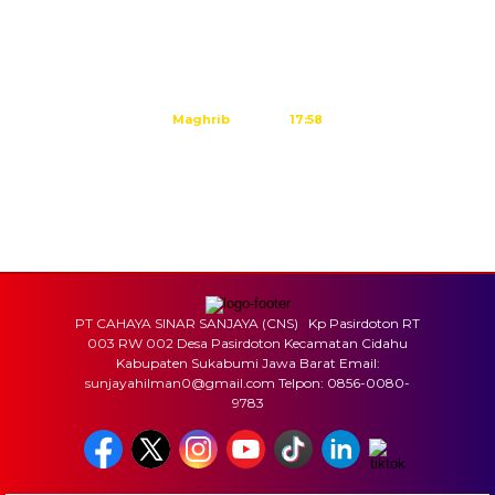
Subuh
04:45
Dzuhur
12:02
Ashar
15:23
Maghrib
17:58
Isya
19:09
Tidak ada waktu sholat berikutnya hari ini.
Sumber: Kemenag
PT CAHAYA SINAR SANJAYA (CNS) Kp Pasirdoton RT
003 RW 002 Desa Pasirdoton Kecamatan Cidahu
Kabupaten Sukabumi Jawa Barat Email:
sunjayahilman0@gmail.com Telpon: 0856-0080-
9783