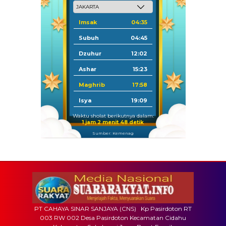
Imsak
04:35
Subuh
04:45
Dzuhur
12:02
Ashar
15:23
Maghrib
17:58
Isya
19:09
Waktu sholat berikutnya dalam:
1 jam 2 menit 47 detik
Sumber: Kemenag
PT CAHAYA SINAR SANJAYA (CNS) Kp Pasirdoton RT
003 RW 002 Desa Pasirdoton Kecamatan Cidahu