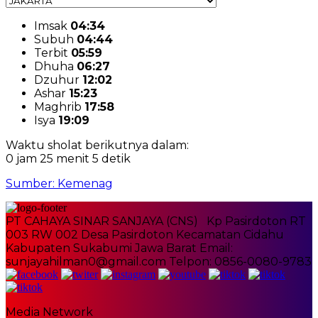
Imsak
04:34
Subuh
04:44
Terbit
05:59
Dhuha
06:27
Dzuhur
12:02
Ashar
15:23
Maghrib
17:58
Isya
19:09
Waktu sholat berikutnya dalam:
0 jam 25 menit 5 detik
Sumber: Kemenag
PT CAHAYA SINAR SANJAYA (CNS) Kp Pasirdoton RT
003 RW 002 Desa Pasirdoton Kecamatan Cidahu
Kabupaten Sukabumi Jawa Barat Email:
sunjayahilman0@gmail.com Telpon: 0856-0080-9783
Media Network