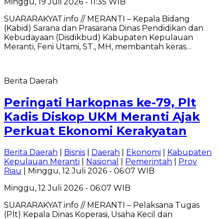
Minggu, 19 Juli 2026 - 11:35 WIB
SUARARAKYAT.info // MERANTI – Kepala Bidang
(Kabid) Sarana dan Prasarana Dinas Pendidikan dan
Kebudayaan (Disdikbud) Kabupaten Kepulauan
Meranti, Feni Utami, ST., MH, membantah keras…
Berita Daerah
Peringati Harkopnas ke-79, Plt
Kadis Diskop UKM Meranti Ajak
Perkuat Ekonomi Kerakyatan
Berita Daerah
|
Bisnis
|
Daerah
|
Ekonomi
|
Kabupaten
Kepulauan Meranti
|
Nasional
|
Pemerintah
|
Prov
Riau
| Minggu, 12 Juli 2026 - 06:07 WIB
Minggu, 12 Juli 2026 - 06:07 WIB
SUARARAKYAT.info // MERANTI – Pelaksana Tugas
(Plt) Kepala Dinas Koperasi, Usaha Kecil dan