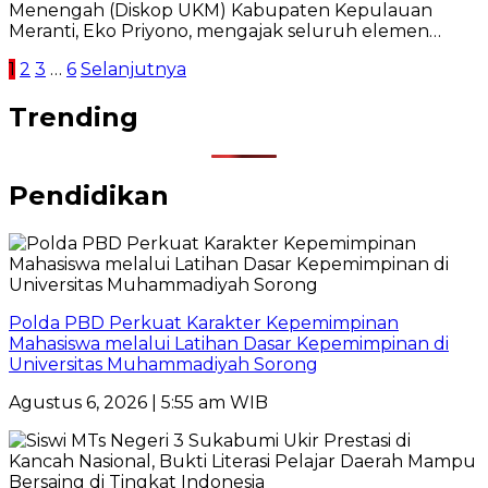
Menengah (Diskop UKM) Kabupaten Kepulauan
Meranti, Eko Priyono, mengajak seluruh elemen…
Paginasi
1
2
3
…
6
Selanjutnya
pos
Trending
Pendidikan
Polda PBD Perkuat Karakter Kepemimpinan
Mahasiswa melalui Latihan Dasar Kepemimpinan di
Universitas Muhammadiyah Sorong
Agustus 6, 2026 | 5:55 am WIB