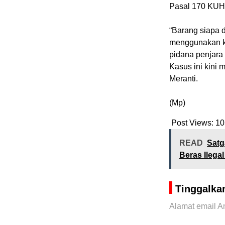
Pasal 170 KUHP
“Barang siapa 
menggunakan k
pidana penjara 
Kasus ini kini
Meranti.
(Mp)
Post Views:
10
READ
Satg
Beras Ilega
Tinggalka
Alamat email An