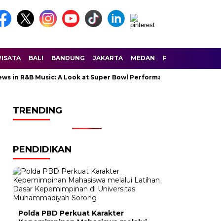
ISATA
BALI
BANDUNG
JAKARTA
MEDAN
PALEMBANG
SU
n R&B Music: A Look at Super Bowl Performances, New Albums, Risi
TRENDING
PENDIDIKAN
Polda PBD Perkuat Karakter