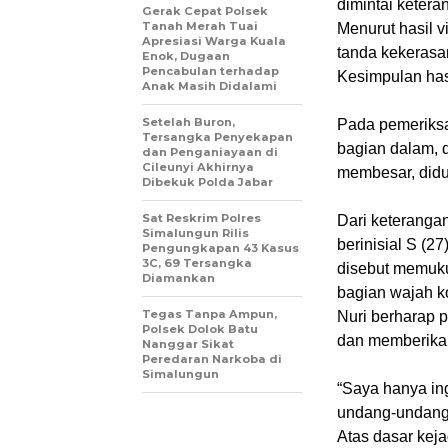
dimintai keter
Gerak Cepat Polsek
Tanah Merah Tuai
Menurut hasil v
Apresiasi Warga Kuala
tanda kekerasa
Enok, Dugaan
Pencabulan terhadap
Kesimpulan has
Anak Masih Didalami
Setelah Buron,
Pada pemeriksa
Tersangka Penyekapan
bagian dalam, 
dan Penganiayaan di
Cileunyi Akhirnya
membesar, didu
Dibekuk Polda Jabar
Sat Reskrim Polres
Dari keteranga
Simalungun Rilis
berinisial S (2
Pengungkapan 43 Kasus
3C, 69 Tersangka
disebut memuku
Diamankan
bagian wajah k
Tegas Tanpa Ampun,
Nuri berharap p
Polsek Dolok Batu
dan memberikan
Nanggar Sikat
Peredaran Narkoba di
Simalungun
“Saya hanya in
undang-undang 
Atas dasar keja