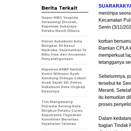
SUARARAKYAT
Berita Terkait
menimpa seoran
Dapur MBG Yaspida
Kecamatan Pula
Selawangi Dirusak,
Kapolsek Sukaraja:
Senin (3/11/202
Pelaku Masih Diburu
korban bersam
Polres Sukabumi Kota
Bongkar 30 Kasus
Ramlan CPLA ke
Narkoba, Selamatkan 10
Ribu Jiwa dari Ancaman
memperkuat lap
Penyalahgunaan
tetangganya sen
Kapolres AKBP Sentot
Kunto Wibowo: Ayah
Sebelumnya, pa
Kandung Diduga Cabuli
Anak Sejak SD, Polres
tersebut ke Se
Sukabumi Kota Ungkap
Meranti. Setela
Kasusnya
itu kemudian d
Tim Mangewang
proses penyelid
Polresta Sorong Kota
Ringkus Pelaku Curas,
Kapolresta Tegaskan
Dalam kedatanga
Komitmen Berantas
Kejahatan Jalanan
bagian Tindak 