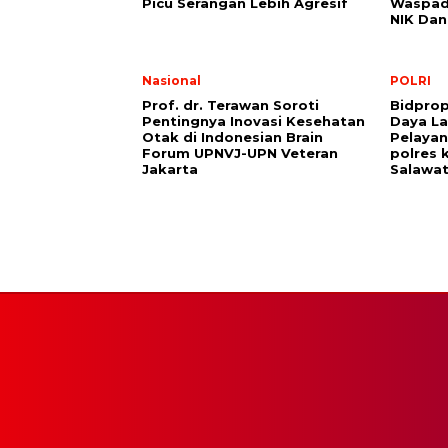
Picu Serangan Lebih Agresif
Waspad
NIK Da
Nasional
POLRI
Prof. dr. Terawan Soroti
Bidpro
Pentingnya Inovasi Kesehatan
Daya La
Otak di Indonesian Brain
Pelayan
Forum UPNVJ-UPN Veteran
polres 
Jakarta
Salawat