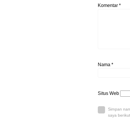
Komentar
*
Nama
*
Situs Web
Simpan nama
saya beriku