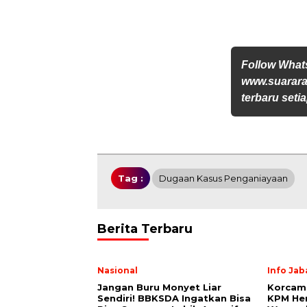
Follow Wha
www.suararak
terbaru setia
Tag :
Dugaan Kasus Penganiayaan
Berita Terbaru
Nasional
Info Jab
Jangan Buru Monyet Liar
Korcam
Sendiri! BBKSDA Ingatkan Bisa
KPM Hen