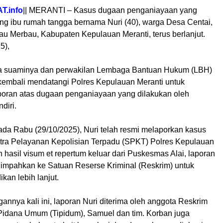
.info
|| MERANTI – Kasus dugaan penganiayaan yang
g ibu rumah tangga bernama Nuri (40), warga Desa Centai,
u Merbau, Kabupaten Kepulauan Meranti, terus berlanjut.
5),
a suaminya dan perwakilan Lembaga Bantuan Hukum (LBH)
mbali mendatangi Polres Kepulauan Meranti untuk
oran atas dugaan penganiayaan yang dilakukan oleh
diri.
da Rabu (29/10/2025), Nuri telah resmi melaporkan kasus
ntra Pelayanan Kepolisian Terpadu (SPKT) Polres Kepulauan
h hasil visum et repertum keluar dari Puskesmas Alai, laporan
ilimpahkan ke Satuan Reserse Kriminal (Reskrim) untuk
ikan lebih lanjut.
nnya kali ini, laporan Nuri diterima oleh anggota Reskrim
Pidana Umum (Tipidum), Samuel dan tim. Korban juga