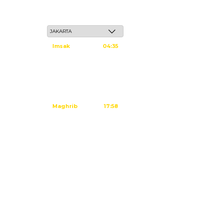
Jum'at, 22 Safar 1448 H / 07 Agustus 2026
Imsak
04:35
Subuh
04:45
Dzuhur
12:02
Ashar
15:23
Maghrib
17:58
Isya
19:09
Tidak ada waktu sholat berikutnya
hari ini.
Sumber: Kemenag