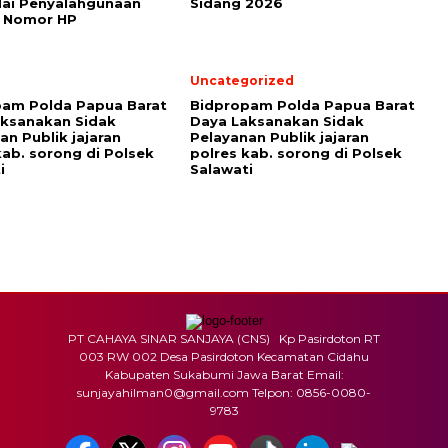
ai Penyalahgunaan
Sidang 2026
n Nomor HP
Uncategorized
pam Polda Papua Barat
Bidpropam Polda Papua Barat
ksanakan Sidak
Daya Laksanakan Sidak
an Publik jajaran
Pelayanan Publik jajaran
kab. sorong di Polsek
polres kab. sorong di Polsek
i
Salawati
PT CAHAYA SINAR SANJAYA (CNS) Kp Pasirdoton RT
003 RW 002 Desa Pasirdoton Kecamatan Cidahu
Kabupaten Sukabumi Jawa Barat Email:
sunjayahilman0@gmail.com Telpon: 0856-0080-
9783