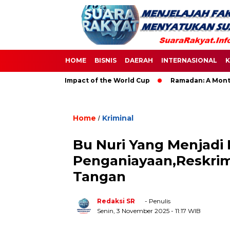
HOME
BISNIS
DAERAH
INTERNASIONAL
K
r: The Global Impact of the World Cup
Ramadan: A Month of S
Home
Kriminal
/
Bu Nuri Yang Menjadi
Penganiayaan,Reskrim
Tangan
Redaksi SR
- Penulis
Senin, 3 November 2025
- 11:17 WIB