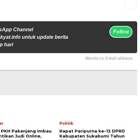
tsApp Channel
Follow
yat.info untuk update berita
p hari
Berita ini 0 kali dibaca
ar
Politik
 PKH Pakenjeng Imbau
Rapat Paripurna ke-13 DPRD
tikan Judi Online,
Kabupaten Sukabumi Tahun