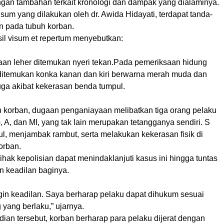
angan tambahan terkait kronologi dan dampak yang dialaminya.
isum yang dilakukan oleh dr. Awida Hidayati, terdapat tanda-
n pada tubuh korban.
il visum et repertum menyebutkan:
an leher ditemukan nyeri tekan.Pada pemeriksaan hidung
ditemukan konka kanan dan kiri berwarna merah muda dan
ga akibat kekerasan benda tumpul.
n korban, dugaan penganiayaan melibatkan tiga orang pelaku
7), A, dan MI, yang tak lain merupakan tetangganya sendiri. S
l, menjambak rambut, serta melakukan kekerasan fisik di
orban.
ihak kepolisian dapat menindaklanjuti kasus ini hingga tuntas
 keadilan baginya.
gin keadilan. Saya berharap pelaku dapat dihukum sesuai
yang berlaku,” ujarnya.
dian tersebut, korban berharap para pelaku dijerat dengan