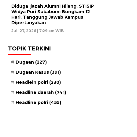
Diduga Ijazah Alumni Hilang, STISIP
Widya Puri Sukabumi Bungkam 12
Hari, Tanggung Jawab Kampus
Dipertanyakan
Juli 27, 2026 | 7:29 am WIB
TOPIK TERKINI
Dugaan
(227)
Dugaan Kasus
(391)
Headlein polri
(230)
Headline daerah
(741)
Headline polri
(455)