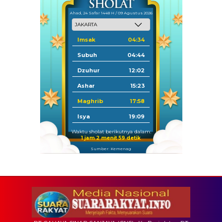
Ahad, 24 Safar 1448 H / 09 Agustus 2026
Imsak
04:34
Subuh
04:44
Dzuhur
12:02
Ashar
15:23
Maghrib
17:58
Isya
19:09
Waktu sholat berikutnya dalam:
1 jam 2 menit 58 detik
Sumber: Kemenag