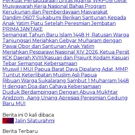
Perkuat Persaudaraan Lintas Agama, WKPUB Gelar
Musyawarah Kerja Nasional Bahas Program
Kerukunan dan Pemberdayaan Masyarakat
Dandim 0607 Sukabumi Berikan Santunan Kepada
Anak Yatim Piatu Setelah Peresmian Jembatan
PRIMA JANTAKE
Semangat Tahun Baru Islam 1448 H, Ratusan Warga
Tanjungsari Meriahkan Gebyar Muharam dengan
Pawai Obor dan Santunan Anak Yatim
Meriahkan Pesparawi Nasional XIV 2026, Ketua Persit
KCK Daerah XVIII/Kasuari dan Prajurit Kodam Kasuari
Tebar Semangat Kebersamaan
Muswil I MUI Papua Barat Daya Dipalang Adat, MMP
Tuntut Keterlibatan Muslim Asli Papua
Ribuan Warga Sukalarang Sambut 1 Muharram 1448
H dengan Doa dan Cahaya Kebersamaan
Duduk Berdampingan Dengan Abuya Mukhtar
Anidzom , Aang Unang Apresiasi Peresmian Gedung
Baru MUI
Berita ini 0 kali dibaca
Tag :
Jalin Silaturahmi
Berita Terbaru