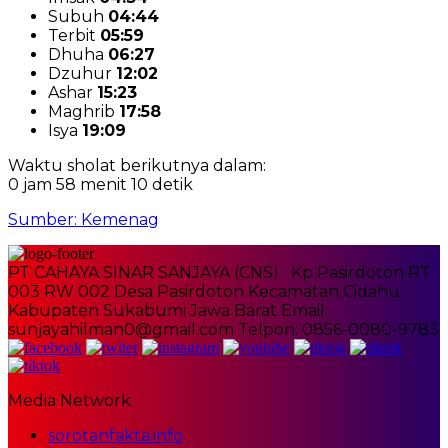
Subuh
04:44
Terbit
05:59
Dhuha
06:27
Dzuhur
12:02
Ashar
15:23
Maghrib
17:58
Isya
19:09
Waktu sholat berikutnya dalam:
0 jam 58 menit 10 detik
Sumber: Kemenag
PT CAHAYA SINAR SANJAYA (CNS) Kp Pasirdoton RT
003 RW 002 Desa Pasirdoton Kecamatan Cidahu
Kabupaten Sukabumi Jawa Barat Email:
sunjayahilman0@gmail.com Telpon: 0856-0080-9783
Media Network
sorotanfakta.info