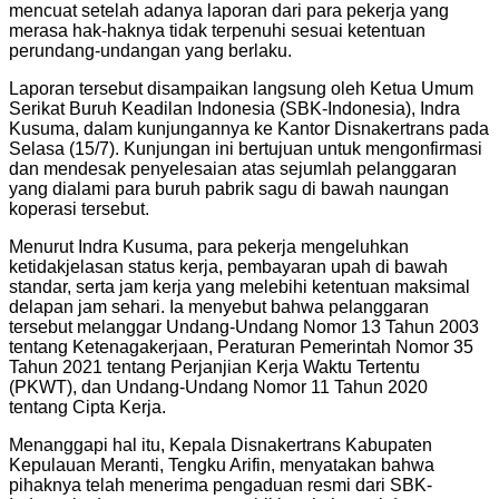
mencuat setelah adanya laporan dari para pekerja yang
merasa hak-haknya tidak terpenuhi sesuai ketentuan
perundang-undangan yang berlaku.
Laporan tersebut disampaikan langsung oleh Ketua Umum
Serikat Buruh Keadilan Indonesia (SBK-Indonesia), Indra
Kusuma, dalam kunjungannya ke Kantor Disnakertrans pada
Selasa (15/7). Kunjungan ini bertujuan untuk mengonfirmasi
dan mendesak penyelesaian atas sejumlah pelanggaran
yang dialami para buruh pabrik sagu di bawah naungan
koperasi tersebut.
Menurut Indra Kusuma, para pekerja mengeluhkan
ketidakjelasan status kerja, pembayaran upah di bawah
standar, serta jam kerja yang melebihi ketentuan maksimal
delapan jam sehari. Ia menyebut bahwa pelanggaran
tersebut melanggar Undang-Undang Nomor 13 Tahun 2003
tentang Ketenagakerjaan, Peraturan Pemerintah Nomor 35
Tahun 2021 tentang Perjanjian Kerja Waktu Tertentu
(PKWT), dan Undang-Undang Nomor 11 Tahun 2020
tentang Cipta Kerja.
Menanggapi hal itu, Kepala Disnakertrans Kabupaten
Kepulauan Meranti, Tengku Arifin, menyatakan bahwa
pihaknya telah menerima pengaduan resmi dari SBK-