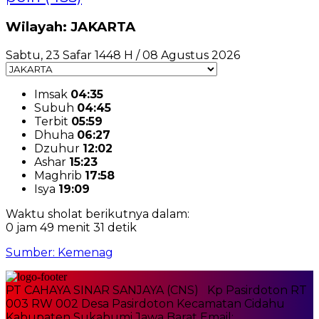
Wilayah: JAKARTA
Sabtu, 23 Safar 1448 H / 08 Agustus 2026
Imsak
04:35
Subuh
04:45
Terbit
05:59
Dhuha
06:27
Dzuhur
12:02
Ashar
15:23
Maghrib
17:58
Isya
19:09
Waktu sholat berikutnya dalam:
0 jam 49 menit 31 detik
Sumber: Kemenag
PT CAHAYA SINAR SANJAYA (CNS) Kp Pasirdoton RT
003 RW 002 Desa Pasirdoton Kecamatan Cidahu
Kabupaten Sukabumi Jawa Barat Email: