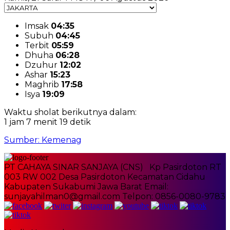
Imsak
04:35
Subuh
04:45
Terbit
05:59
Dhuha
06:28
Dzuhur
12:02
Ashar
15:23
Maghrib
17:58
Isya
19:09
Waktu sholat berikutnya dalam:
1 jam 7 menit 18 detik
Sumber: Kemenag
PT CAHAYA SINAR SANJAYA (CNS) Kp Pasirdoton RT
003 RW 002 Desa Pasirdoton Kecamatan Cidahu
Kabupaten Sukabumi Jawa Barat Email:
sunjayahilman0@gmail.com Telpon: 0856-0080-9783