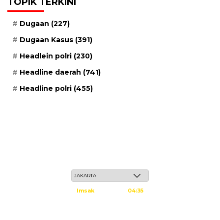
TOPIK TERKINI
Dugaan
(227)
Dugaan Kasus
(391)
Headlein polri
(230)
Headline daerah
(741)
Headline polri
(455)
Sabtu, 23 Safar 1448 H / 08 Agustus 2026
Imsak
04:35
Subuh
04:45