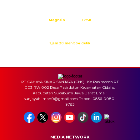
Dzuhur
12:02
Ashar
15:23
Maghrib
17:58
Isya
19:09
Waktu sholat berikutnya dalam:
1 jam 20 menit 34 detik
Sumber: Kemenag
PT CAHAYA SINAR SANJAYA (CNS) Kp Pasirdoton RT
003 RW 002 Desa Pasirdoton Kecamatan Cidahu
Kabupaten Sukabumi Jawa Barat Email:
sunjayahilman0@gmail.com Telpon: 0856-0080-
9783
MEDIA NETWORK