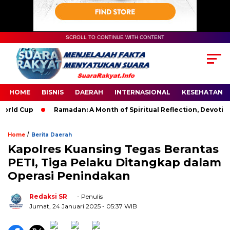
SCROLL TO CONTINUE WITH CONTENT
HOME
BISNIS
DAERAH
INTERNASIONAL
KESEHATAN
ld Cup
Ramadan: A Month of Spiritual Reflection, Devotion, a
/
Home
Berita Daerah
Kapolres Kuansing Tegas Berantas
PETI, Tiga Pelaku Ditangkap dalam
Operasi Penindakan
Redaksi SR
- Penulis
Jumat, 24 Januari 2025
- 05:37 WIB