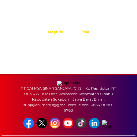
Subuh
04:45
Dzuhur
12:02
Ashar
15:23
Maghrib
17:58
Isya
19:09
Tidak ada waktu sholat berikutnya hari ini.
Sumber: Kemenag
PT CAHAYA SINAR SANJAYA (CNS) Kp Pasirdoton RT
003 RW 002 Desa Pasirdoton Kecamatan Cidahu
Kabupaten Sukabumi Jawa Barat Email:
sunjayahilman0@gmail.com Telpon: 0856-0080-
9783