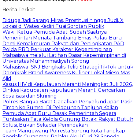
Berita Terkait
Diduga Jadi Sarang Miras, Prostitusi hingga Judi, X
Lokasi di Wates Kediri Tuai Sorotan Publik
Wakil Ketua Pemuda Adat: Sudah Saatnya
Pemerintah Menata Tambang Emas Pulau Buru
Demi Kemakmuran Rakyat dan Peningkatan PAD
Polda PBD Perkuat Karakter Kepemimpinan
Mahasiswa melalui Latihan Dasar Kepemimpinan di
Universitas Muhammadiyah Sorong
Mahasiswa ISNJ Bengkalis Teliti Strategi TikTok untuk
Dongkrak Brand Awareness Kuliner Lokal Mieso Mas
Ajid
Kasus HIV di Kepulauan Meranti Meningkat Juli 2026,
Dinkes Kabupaten Kepulauan Meranti Gencarkan
Sosialisasi dan Skrining
Polres Bangka Barat Gagalkan Penyelundupan Pasir
Timah Ke Sumsel Di Pelabuhan Tanjung Kalian
Pemuda Adat Buru Desak Pemerintah Segera
Tuntaskan Tata Kelola Gunung Botak: Rakyat Butuh
Solusi, Bukan Sekadar Penindakan
Team Mangewang Polresta Sorong Kota Tangkap
Spesialis Curanmor, Pelaku Akui Curi 29 Sepeda