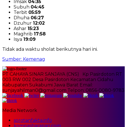
Imsak
04:35
Subuh
04:45
Terbit
05:59
Dhuha
06:27
Dzuhur
12:02
Ashar
15:23
Maghrib
17:58
Isya
19:09
Tidak ada waktu sholat berikutnya hari ini.
Sumber: Kemenag
PT CAHAYA SINAR SANJAYA (CNS) Kp Pasirdoton RT
003 RW 002 Desa Pasirdoton Kecamatan Cidahu
Kabupaten Sukabumi Jawa Barat Email:
sunjayahilman0@gmail.com Telpon: 0856-0080-9783
Media Network
sorotanfakta.info
kompasharapan.com