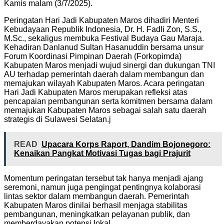
Kamis malam (3/7/2025).
Peringatan Hari Jadi Kabupaten Maros dihadiri Menteri
Kebudayaan Republik Indonesia, Dr. H. Fadli Zon, S.S.,
M.Sc., sekaligus membuka Festival Budaya Gau Maraja.
Kehadiran Danlanud Sultan Hasanuddin bersama unsur
Forum Koordinasi Pimpinan Daerah (Forkopimda)
Kabupaten Maros menjadi wujud sinergi dan dukungan TNI
AU terhadap pemerintah daerah dalam membangun dan
memajukan wilayah Kabupaten Maros. Acara peringatan
Hari Jadi Kabupaten Maros merupakan refleksi atas
pencapaian pembangunan serta komitmen bersama dalam
memajukan Kabupaten Maros sebagai salah satu daerah
strategis di Sulawesi Selatan.j
READ
Upacara Korps Raport, Dandim Bojonegoro:
Kenaikan Pangkat Motivasi Tugas bagi Prajurit
Momentum peringatan tersebut tak hanya menjadi ajang
seremoni, namun juga pengingat pentingnya kolaborasi
lintas sektor dalam membangun daerah. Pemerintah
Kabupaten Maros dinilai berhasil menjaga stabilitas
pembangunan, meningkatkan pelayanan publik, dan
memberdayakan potensi lokal.