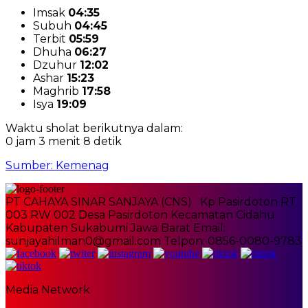
Imsak
04:35
Subuh
04:45
Terbit
05:59
Dhuha
06:27
Dzuhur
12:02
Ashar
15:23
Maghrib
17:58
Isya
19:09
Waktu sholat berikutnya dalam:
0 jam 3 menit 8 detik
Sumber: Kemenag
PT CAHAYA SINAR SANJAYA (CNS) Kp Pasirdoton RT
003 RW 002 Desa Pasirdoton Kecamatan Cidahu
Kabupaten Sukabumi Jawa Barat Email:
sunjayahilman0@gmail.com Telpon: 0856-0080-9783
Media Network