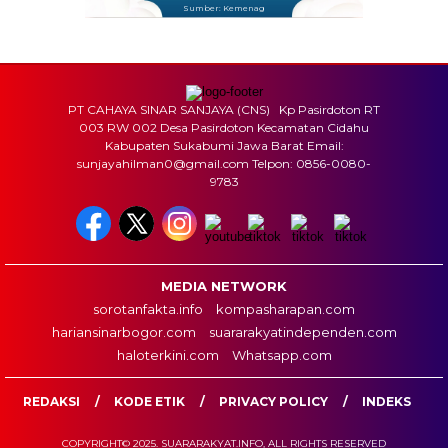
Sumber: Kemenag
PT CAHAYA SINAR SANJAYA (CNS) Kp Pasirdoton RT
003 RW 002 Desa Pasirdoton Kecamatan Cidahu
Kabupaten Sukabumi Jawa Barat Email:
sunjayahilman0@gmail.com Telpon: 0856-0080-
9783
MEDIA NETWORK
sorotanfakta.info
kompasharapan.com
hariansinarbogor.com
suararakyatindependen.com
haloterkini.com
Whatsapp.com
REDAKSI
KODE ETIK
PRIVACY POLICY
INDEKS
COPYRIGHT© 2025. SUARARAKYAT.INFO, ALL RIGHTS RESERVED