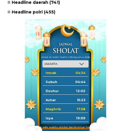
Headline daerah
(741)
Headline polri
(455)
Ahad, 24 Safar 1448 H / 09 Agustus 2026
Imsak
04:34
Subuh
04:44
Dzuhur
12:02
Ashar
15:23
Maghrib
17:58
Isya
19:09
Tidak ada waktu sholat berikutnya hari ini.