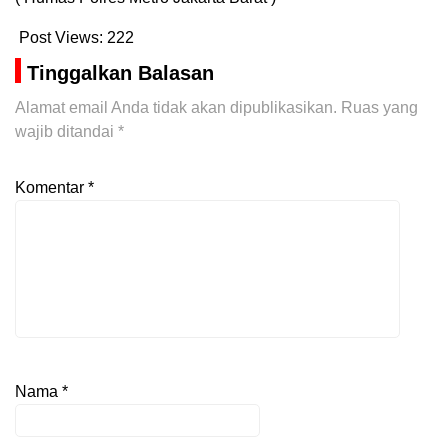
Post Views:
222
Tinggalkan Balasan
Alamat email Anda tidak akan dipublikasikan.
Ruas yang
wajib ditandai
*
Komentar
*
Nama
*