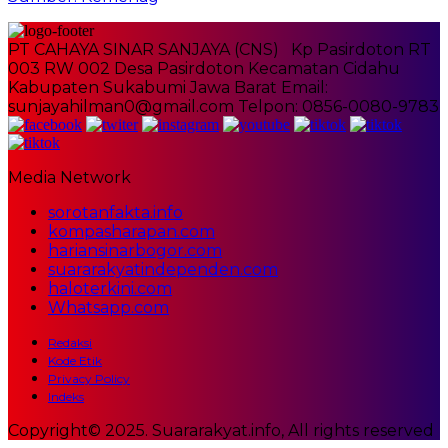
PT CAHAYA SINAR SANJAYA (CNS) Kp Pasirdoton RT
003 RW 002 Desa Pasirdoton Kecamatan Cidahu
Kabupaten Sukabumi Jawa Barat Email:
sunjayahilman0@gmail.com Telpon: 0856-0080-9783
Media Network
sorotanfakta.info
kompasharapan.com
hariansinarbogor.com
suararakyatindependen.com
haloterkini.com
Whatsapp.com
Redaksi
Kode Etik
Privacy Policy
Indeks
Copyright© 2025. Suararakyat.info, All rights reserved