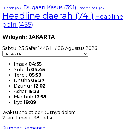
Dugaan Kasus
(391)
Dugaan
(227)
Headlein polri
(230)
Headline daerah
(741)
Headline
polri
(455)
Wilayah: JAKARTA
Sabtu, 23 Safar 1448 H / 08 Agustus 2026
Imsak
04:35
Subuh
04:45
Terbit
05:59
Dhuha
06:27
Dzuhur
12:02
Ashar
15:23
Maghrib
17:58
Isya
19:09
Waktu sholat berikutnya dalam:
2 jam 1 menit 38 detik
Sumber: Kemenag