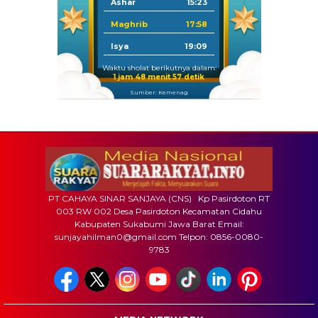
Ashar
15:23
Maghrib
17:58
Isya
19:09
Waktu sholat berikutnya dalam:
1 jam 48 menit 56 detik
Sumber: Kemenag
PT CAHAYA SINAR SANJAYA (CNS) Kp Pasirdoton RT
003 RW 002 Desa Pasirdoton Kecamatan Cidahu
Kabupaten Sukabumi Jawa Barat Email:
sunjayahilman0@gmail.com Telpon: 0856-0080-
9783