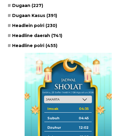
Dugaan
(227)
Dugaan Kasus
(391)
Headlein polri
(230)
Headline daerah
(741)
Headline polri
(455)
Sabtu, 23 Safar 1448 H / 08 Agustus 2026
Imsak
04:35
Subuh
04:45
Dzuhur
12:02