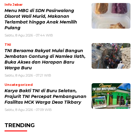
Info Jabar
Menu MBG di SDN Pasirwalang
Disorot Wali Murid, Makanan
Terlambat hingga Anak Memilih
Pulang
Sabtu, 8 Agu 2026 - 07:44 WIB
TNI
TNI Bersama Rakyat Mulai Bangun
Jembatan Gantung di Namlea Ilath,
Buka Akses dan Harapan Baru
Warga Buru
Sabtu, 8 Agu 2026 - 07:21 WIB
Uncategorized
Karya Bakti TNI di Buru Selatan,
Prajurit TNI Percepat Pembangunan
Fasilitas MCK Warga Desa Tikbary
Sabtu, 8 Agu 2026 - 07:09 WIB
TRENDING