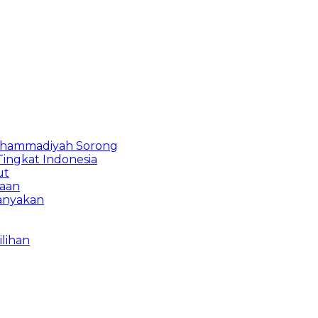
Muhammadiyah Sorong
Tingkat Indonesia
ut
naan
tanyakan
lihan