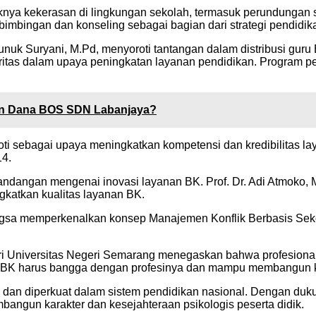
nya kekerasan di lingkungan sekolah, termasuk perundungan s
imbingan dan konseling sebagai bagian dari strategi pendidika
unuk Suryani, M.Pd, menyoroti tantangan dalam distribusi g
ioritas dalam upaya peningkatan layanan pendidikan. Program p
gan Dana BOS SDN Labanjaya?
oroti sebagai upaya meningkatkan kompetensi dan kredibilitas la
14.
ndangan mengenai inovasi layanan BK. Prof. Dr. Adi Atmoko, 
gkatkan kualitas layanan BK.
sa memperkenalkan konsep Manajemen Konflik Berbasis Sekol
ri Universitas Negeri Semarang menegaskan bahwa profesionali
san BK harus bangga dengan profesinya dan mampu membangun k
 dan diperkuat dalam sistem pendidikan nasional. Dengan dukun
angun karakter dan kesejahteraan psikologis peserta didik.