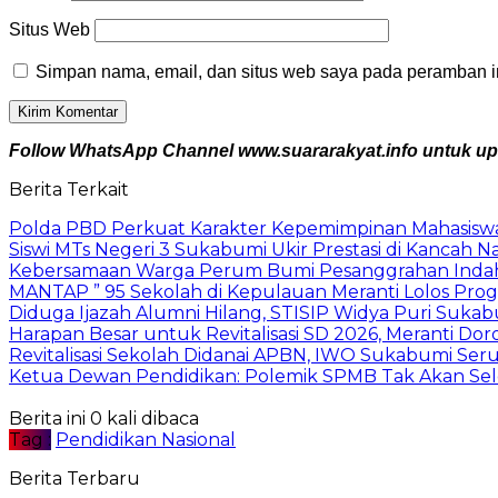
Situs Web
Simpan nama, email, dan situs web saya pada peramban in
Follow WhatsApp Channel www.suararakyat.info untuk upda
Berita Terkait
Polda PBD Perkuat Karakter Kepemimpinan Mahasiswa
Siswi MTs Negeri 3 Sukabumi Ukir Prestasi di Kancah Na
Kebersamaan Warga Perum Bumi Pesanggrahan Indah Ter
MANTAP ” 95 Sekolah di Kepulauan Meranti Lolos Progr
Diduga Ijazah Alumni Hilang, STISIP Widya Puri Suk
Harapan Besar untuk Revitalisasi SD 2026, Meranti Do
Revitalisasi Sekolah Didanai APBN, IWO Sukabumi S
Ketua Dewan Pendidikan: Polemik SPMB Tak Akan Seles
Berita ini 0 kali dibaca
Tag :
Pendidikan Nasional
Berita Terbaru