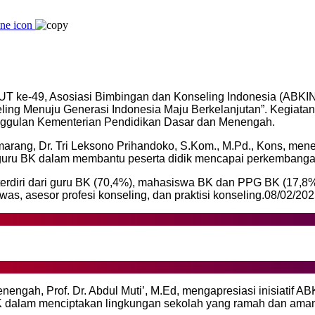
UT ke-49, Asosiasi Bimbingan dan Konseling Indonesia (ABK
ing Menuju Generasi Indonesia Maju Berkelanjutan”. Kegiatan 
unggulan Kementerian Pendidikan Dasar dan Menengah.
emarang, Dr. Tri Leksono Prihandoko, S.Kom., M.Pd., Kons, m
 guru BK dalam membantu peserta didik mencapai perkembangan
s terdiri dari guru BK (70,4%), mahasiswa BK dan PPG BK (17,8%
was, asesor profesi konseling, dan praktisi konseling.08/02/20
ngah, Prof. Dr. Abdul Muti’, M.Ed, mengapresiasi inisiatif A
BK dalam menciptakan lingkungan sekolah yang ramah dan aman 