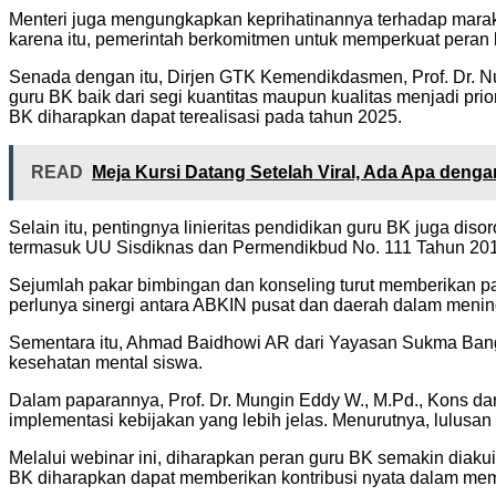
Menteri juga mengungkapkan keprihatinannya terhadap marak
karena itu, pemerintah berkomitmen untuk memperkuat peran b
Senada dengan itu, Dirjen GTK Kemendikdasmen, Prof. Dr. N
guru BK baik dari segi kuantitas maupun kualitas menjadi pr
BK diharapkan dapat terealisasi pada tahun 2025.
READ
Meja Kursi Datang Setelah Viral, Ada Apa den
Selain itu, pentingnya linieritas pendidikan guru BK juga dis
termasuk UU Sisdiknas dan Permendikbud No. 111 Tahun 20
Sejumlah pakar bimbingan dan konseling turut memberikan pa
perlunya sinergi antara ABKIN pusat dan daerah dalam menin
Sementara itu, Ahmad Baidhowi AR dari Yayasan Sukma Bang
kesehatan mental siswa.
Dalam paparannya, Prof. Dr. Mungin Eddy W., M.Pd., Kons da
implementasi kebijakan yang lebih jelas. Menurutnya, lulu
Melalui webinar ini, diharapkan peran guru BK semakin diakui
BK diharapkan dapat memberikan kontribusi nyata dalam memb