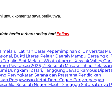
i untuk komentar saya berikutnya.
te berita terbaru setiap hari
Follow
 melalui Latihan Dasar Kepemimpinan di Universitas 
sional, Bukti Literasi Pelajar Daerah Mampu Bersaing di 
jalin Erat Melalui Wisata Alam di Karacak Valley Gar
am Revitalisasi 2026, 21 Sekolah Masuki Tahap Pelaksa
abumi Bungkam 12 Hari, Tanggung Jawab Kampus Diper
rong Peningkatan Sarana dan Prasarana Pendidikan
erukan Pengawasan Ketat Demi Cegah Penyimpangan
ai Jika Sekolah Negeri Masih Dianggap Satu-satunya Pi