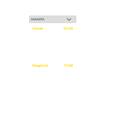
Sabtu, 23 Safar 1448 H / 08 Agustus 2026
Imsak
04:35
Subuh
04:45
Dzuhur
12:02
Ashar
15:23
Maghrib
17:58
Isya
19:09
Tidak ada waktu sholat berikutnya
hari ini.
Sumber: Kemenag