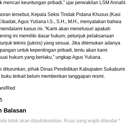
k mencari keuntungan pribadi,” ujar perwakilan LSM Annahl.
oran tersebut, Kepala Seksi Tindak Pidana Khusus (Kasi
Cibadak, Agus Yuliana I.S., S.H., M.H., menyatakan bahwa
mendalami kasus ini. “Kami akan menelusuri apakah
ning ini memiliki dasar hukum, petunjuk pelaksanaan
etunjuk teknis (juknis) yang sesuai. Jika ditemukan adanya
pangan untuk kepentingan pribadi, tentu akan kami
esuai hukum yang berlaku,” ungkap Agus Yuliana.
ini diturunkan, pihak Dinas Pendidikan Kabupaten Sukabumi
buku terkait belum memberikan tanggapan resmi.
ni/Red
5
n Balasan
da tidak akan dipublikasikan.
Ruas yang wajib ditandai
*