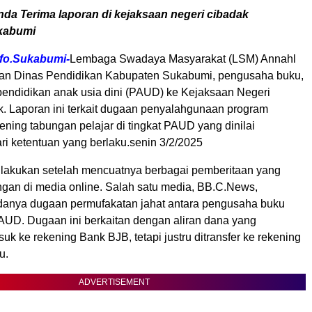
nda Terima laporan di kejaksaan negeri cibadak
kabumi
nfo.Sukabumi-
Lembaga Swadaya Masyarakat (LSM) Annahl
an Dinas Pendidikan Kabupaten Sukabumi, pengusaha buku,
pendidikan anak usia dini (PAUD) ke Kejaksaan Negeri
ak. Laporan ini terkait dugaan penyalahgunaan program
ning tabungan pelajar di tingkat PAUD yang dinilai
i ketentuan yang berlaku.senin 3/2/2025
dilakukan setelah mencuatnya berbagai pemberitaan yang
ngan di media online. Salah satu media, BB.C.News,
anya dugaan permufakatan jahat antara pengusaha buku
UD. Dugaan ini berkaitan dengan aliran dana yang
k ke rekening Bank BJB, tetapi justru ditransfer ke rekening
u.
ADVERTISEMENT