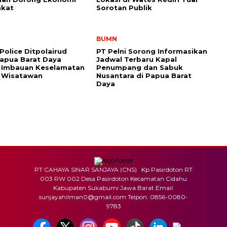
akat
Sorotan Publik
BUMN
 Police Ditpolairud
PT Pelni Sorong Informasikan
apua Barat Daya
Jadwal Terbaru Kapal
n Imbauan Keselamatan
Penumpang dan Sabuk
 Wisatawan
Nusantara di Papua Barat
Daya
PT CAHAYA SINAR SANJAYA (CNS) Kp Pasirdoton RT
003 RW 002 Desa Pasirdoton Kecamatan Cidahu
Kabupaten Sukabumi Jawa Barat Email:
sunjayahilman0@gmail.com Telpon: 0856-0080-
9783