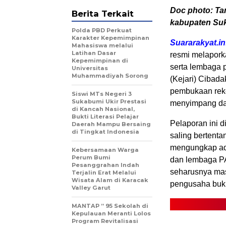
Doc photo: Ta
Berita Terkait
kabupaten Su
Polda PBD Perkuat
Karakter Kepemimpinan
Suararakyat.i
Mahasiswa melalui
Latihan Dasar
resmi melapork
Kepemimpinan di
serta lembaga 
Universitas
Muhammadiyah Sorong
(Kejari) Cibad
pembukaan reke
Siswi MTs Negeri 3
Sukabumi Ukir Prestasi
menyimpang dar
di Kancah Nasional,
Bukti Literasi Pelajar
Pelaporan ini 
Daerah Mampu Bersaing
di Tingkat Indonesia
saling bertenta
mengungkap ad
Kebersamaan Warga
Perum Bumi
dan lembaga PA
Pesanggrahan Indah
seharusnya masu
Terjalin Erat Melalui
Wisata Alam di Karacak
pengusaha buk
Valley Garut
MANTAP ” 95 Sekolah di
Kepulauan Meranti Lolos
Program Revitalisasi