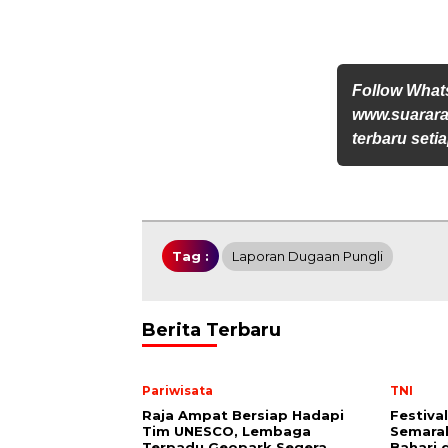
Follow Wha
www.suararak
terbaru setia
Tag :
Laporan Dugaan Pungli
Berita Terbaru
Pariwisata
TNI
Raja Ampat Bersiap Hadapi
Festiva
Tim UNESCO, Lembaga
Semara
Terpadu Geopark Segera
Bahari