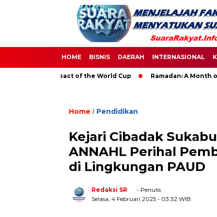
HOME
BISNIS
DAERAH
INTERNASIONAL
K
he Global Impact of the World Cup
Ramadan: A Month of Spiri
Home
Pendidikan
/
Kejari Cibadak Sukab
ANNAHL Perihal Pemb
di Lingkungan PAUD
Redaksi SR
- Penulis
Selasa, 4 Februari 2025
- 03:32 WIB