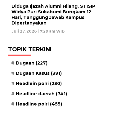
Diduga Ijazah Alumni Hilang, STISIP
Widya Puri Sukabumi Bungkam 12
Hari, Tanggung Jawab Kampus
Dipertanyakan
Juli 27, 2026 | 7:29 am WIB
TOPIK TERKINI
Dugaan
(227)
Dugaan Kasus
(391)
Headlein polri
(230)
Headline daerah
(741)
Headline polri
(455)