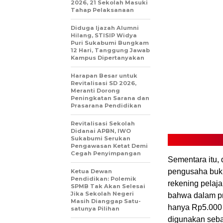
2026, 21 Sekolah Masuki
Tahap Pelaksanaan
Diduga Ijazah Alumni
Hilang, STISIP Widya
Puri Sukabumi Bungkam
12 Hari, Tanggung Jawab
Kampus Dipertanyakan
Harapan Besar untuk
Revitalisasi SD 2026,
Meranti Dorong
Peningkatan Sarana dan
Prasarana Pendidikan
Revitalisasi Sekolah
Didanai APBN, IWO
Sukabumi Serukan
Pengawasan Ketat Demi
Cegah Penyimpangan
Sementara itu, 
pengusaha buk
Ketua Dewan
Pendidikan: Polemik
rekening pelaj
SPMB Tak Akan Selesai
Jika Sekolah Negeri
bahwa dalam pr
Masih Dianggap Satu-
hanya Rp5.000 
satunya Pilihan
digunakan seba