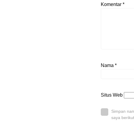
Komentar
*
Nama
*
Situs Web
Simpan nama
saya beriku