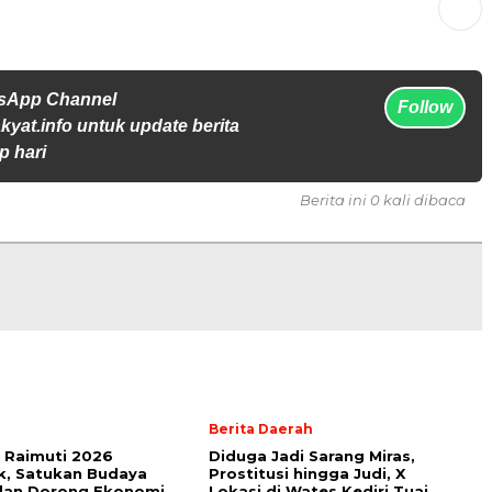
tsApp Channel
Follow
yat.info untuk update berita
p hari
Berita ini 0 kali dibaca
Berita Daerah
l Raimuti 2026
Diduga Jadi Sarang Miras,
k, Satukan Budaya
Prostitusi hingga Judi, X
 dan Dorong Ekonomi
Lokasi di Wates Kediri Tuai