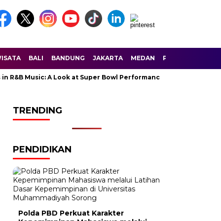
ISATA
BALI
BANDUNG
JAKARTA
MEDAN
PALEMBANG
SU
B Music: A Look at Super Bowl Performances, New Albums, Rising St
TRENDING
PENDIDIKAN
Polda PBD Perkuat Karakter