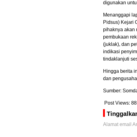
digunakan untu
Menanggapi lap
Pidsus) Kejari 
pihaknya akan 
pembukaan reke
(juklak), dan p
indikasi penyim
tindaklanjuti s
Hingga berita 
dan pengusaha 
Sumber: Somda
Post Views:
88
Tinggalka
Alamat email An