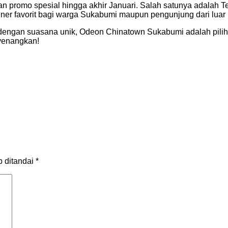
kan promo spesial hingga akhir Januari. Salah satunya adala
uliner favorit bagi warga Sukabumi maupun pengunjung dari lua
engan suasana unik, Odeon Chinatown Sukabumi adalah piliha
nyenangkan!
b ditandai
*