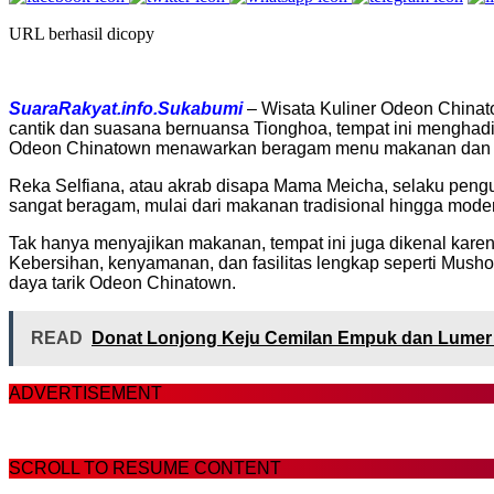
URL berhasil dicopy
SuaraRakyat.info.Sukabumi
– Wisata Kuliner Odeon Chinato
cantik dan suasana bernuansa Tionghoa, tempat ini menghad
Odeon Chinatown menawarkan beragam menu makanan dan mi
Reka Selfiana, atau akrab disapa Mama Meicha, selaku pengur
sangat beragam, mulai dari makanan tradisional hingga mode
Tak hanya menyajikan makanan, tempat ini juga dikenal kare
Kebersihan, kenyamanan, dan fasilitas lengkap seperti Mus
daya tarik Odeon Chinatown.
READ
Donat Lonjong Keju Cemilan Empuk dan Lumer 
ADVERTISEMENT
SCROLL TO RESUME CONTENT