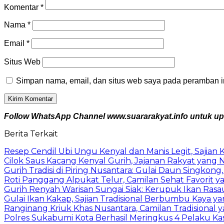
Komentar
*
Nama
*
Email
*
Situs Web
Simpan nama, email, dan situs web saya pada peramban in
Follow WhatsApp Channel www.suararakyat.info untuk upda
Berita Terkait
Resep Cendil Ubi Ungu Kenyal dan Manis Legit, Saji
Cilok Saus Kacang Kenyal Gurih, Jajanan Rakyat yang N
Gurih Tradisi di Piring Nusantara: Gulai Daun Singko
Roti Panggang Alpukat Telur, Camilan Sehat Favorit y
Gurih Renyah Warisan Sungai Siak: Kerupuk Ikan Rasau
Gulai Ikan Kakap, Sajian Tradisional Berbumbu Kaya 
Ranginang Kriuk Khas Nusantara, Camilan Tradisional
Polres Sukabumi Kota Berhasil Meringkus 4 Pelaku K