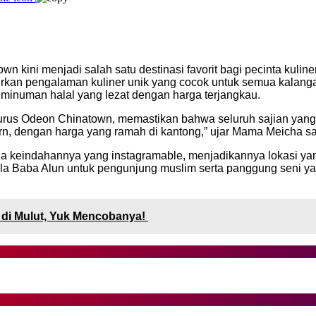
wn kini menjadi salah satu destinasi favorit bagi pecinta kuli
irkan pengalaman kuliner unik yang cocok untuk semua kalang
numan halal yang lezat dengan harga terjangkau.
us Odeon Chinatown, memastikan bahwa seluruh sajian yang ters
rn, dengan harga yang ramah di kantong,” ujar Mama Meicha s
na keindahannya yang instagramable, menjadikannya lokasi ya
hola Baba Alun untuk pengunjung muslim serta panggung seni 
di Mulut, Yuk Mencobanya!