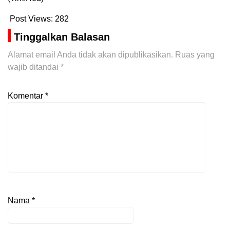
Post Views:
282
Tinggalkan Balasan
Alamat email Anda tidak akan dipublikasikan.
Ruas yang
wajib ditandai
*
Komentar
*
Nama
*