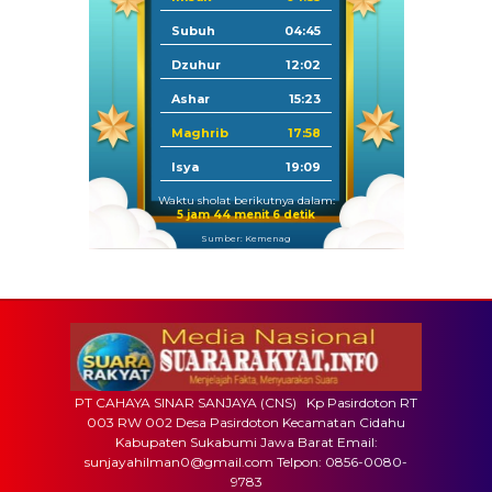
Subuh
04:45
Dzuhur
12:02
Ashar
15:23
Maghrib
17:58
Isya
19:09
Waktu sholat berikutnya dalam:
5 jam 44 menit 5 detik
Sumber: Kemenag
PT CAHAYA SINAR SANJAYA (CNS) Kp Pasirdoton RT
003 RW 002 Desa Pasirdoton Kecamatan Cidahu
Kabupaten Sukabumi Jawa Barat Email:
sunjayahilman0@gmail.com Telpon: 0856-0080-
9783