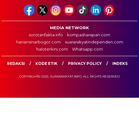
MEDIA NETWORK
sorotanfakta.info
kompasharapan.com
hariansinarbogor.com
suararakyatindependen.com
haloterkini.com
Whatsapp.com
REDAKSI
KODE ETIK
PRIVACY POLICY
INDEKS
COPYRIGHT© 2025. SUARARAKYAT.INFO, ALL RIGHTS RESERVED