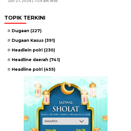
Juli 27, 2026 | 7:29 am WIB
TOPIK TERKINI
Dugaan
(227)
Dugaan Kasus
(391)
Headlein polri
(230)
Headline daerah
(741)
Headline polri
(455)
Sabtu, 23 Safar 1448 H / 08 Agustus 2026
Imsak
04:35