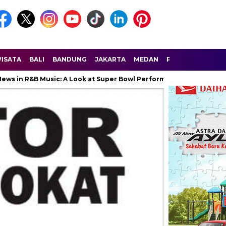
ISATA
BALI
BANDUNG
JAKARTA
MEDAN
PALEMBANG
SU
Music: A Look at Super Bowl Performances, New Albums, Rising Star