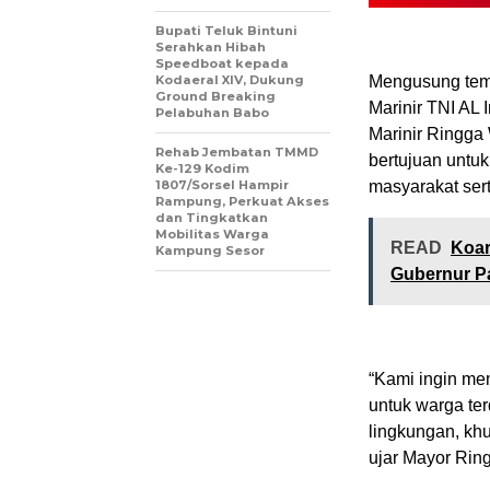
Bupati Teluk Bintuni
Serahkan Hibah
Speedboat kepada
Kodaeral XIV, Dukung
Mengusung tema
Ground Breaking
Marinir TNI AL
Pelabuhan Babo
Marinir Ringga 
Rehab Jembatan TMMD
bertujuan untu
Ke-129 Kodim
1807/Sorsel Hampir
masyarakat sert
Rampung, Perkuat Akses
dan Tingkatkan
Mobilitas Warga
READ
Koar
Kampung Sesor
Gubernur P
“Kami ingin me
untuk warga te
lingkungan, k
ujar Mayor Rin