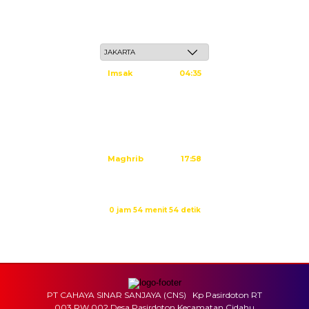
Jum'at, 22 Safar 1448 H / 07 Agustus 2026
Imsak
04:35
Subuh
04:45
Dzuhur
12:02
Ashar
15:23
Maghrib
17:58
Isya
19:09
Waktu sholat berikutnya dalam:
0 jam 54 menit 53 detik
Sumber: Kemenag
PT CAHAYA SINAR SANJAYA (CNS) Kp Pasirdoton RT
003 RW 002 Desa Pasirdoton Kecamatan Cidahu