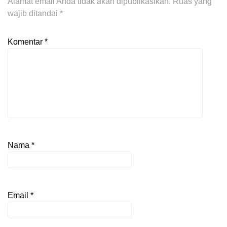
Alamat email Anda tidak akan dipublikasikan.
Ruas yang
wajib ditandai
*
Komentar
*
Nama
*
Email
*