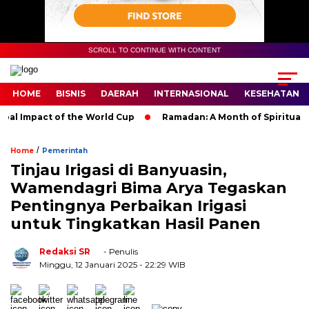
SCROLL TO CONTINUE WITH CONTENT
HOME
BISNIS
DAERAH
INTERNASIONAL
KESEHATAN
 Impact of the World Cup
Ramadan: A Month of Spiritual Refl
/
Home
Pemerintah
Tinjau Irigasi di Banyuasin,
Wamendagri Bima Arya Tegaskan
Pentingnya Perbaikan Irigasi
untuk Tingkatkan Hasil Panen
Redaksi SR
- Penulis
Minggu, 12 Januari 2025
- 22:29 WIB