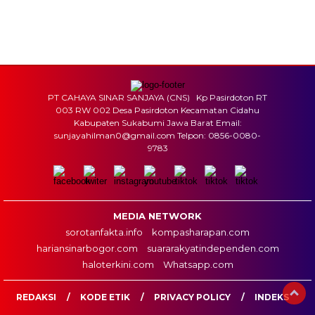
Tidak ada waktu sholat berikutnya hari ini.
Sumber: Kemenag
PT CAHAYA SINAR SANJAYA (CNS) Kp Pasirdoton RT
003 RW 002 Desa Pasirdoton Kecamatan Cidahu
Kabupaten Sukabumi Jawa Barat Email:
sunjayahilman0@gmail.com Telpon: 0856-0080-
9783
MEDIA NETWORK
sorotanfakta.info
kompasharapan.com
hariansinarbogor.com
suararakyatindependen.com
haloterkini.com
Whatsapp.com
REDAKSI
KODE ETIK
PRIVACY POLICY
INDEKS