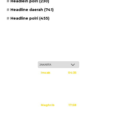
Headlein polri
(230)
Headline daerah
(741)
Headline polri
(455)
Jum'at, 22 Safar 1448 H / 07 Agustus 2026
Imsak
04:35
Subuh
04:45
Dzuhur
12:02
Ashar
15:23
Maghrib
17:58
Isya
19:09