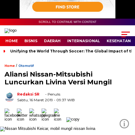
SCROLL TO CONTINUE WITH CONTENT
HOME
BISNIS
DAERAH
INTERNASIONAL
KESEHATAN
Unifying the World Through Soccer: The Global Impact of th
/
Home
Otomotif
Aliansi Nissan-Mitsubishi
Luncurkan Livina Versi Mungil
Redaksi SR
- Penulis
Sabtu, 16 Maret 2019
- 09:37 WIB
i