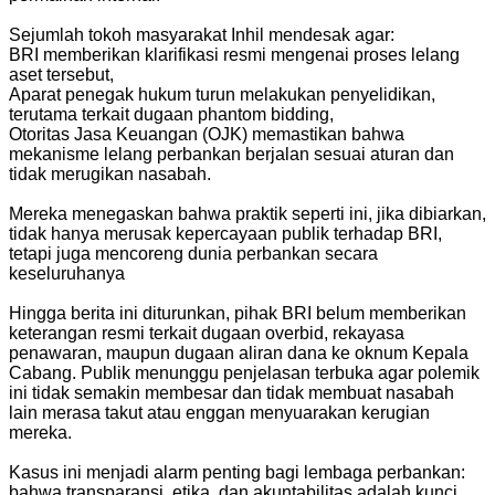
Sejumlah tokoh masyarakat Inhil mendesak agar:
BRI memberikan klarifikasi resmi mengenai proses lelang
aset tersebut,
Aparat penegak hukum turun melakukan penyelidikan,
terutama terkait dugaan phantom bidding,
Otoritas Jasa Keuangan (OJK) memastikan bahwa
mekanisme lelang perbankan berjalan sesuai aturan dan
tidak merugikan nasabah.
Mereka menegaskan bahwa praktik seperti ini, jika dibiarkan,
tidak hanya merusak kepercayaan publik terhadap BRI,
tetapi juga mencoreng dunia perbankan secara
keseluruhanya
Hingga berita ini diturunkan, pihak BRI belum memberikan
keterangan resmi terkait dugaan overbid, rekayasa
penawaran, maupun dugaan aliran dana ke oknum Kepala
Cabang. Publik menunggu penjelasan terbuka agar polemik
ini tidak semakin membesar dan tidak membuat nasabah
lain merasa takut atau enggan menyuarakan kerugian
mereka.
Kasus ini menjadi alarm penting bagi lembaga perbankan:
bahwa transparansi, etika, dan akuntabilitas adalah kunci