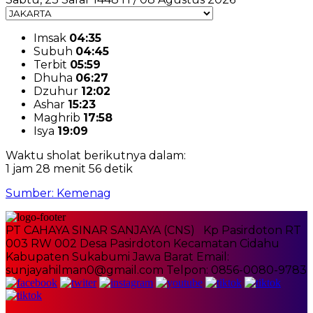
Imsak
04:35
Subuh
04:45
Terbit
05:59
Dhuha
06:27
Dzuhur
12:02
Ashar
15:23
Maghrib
17:58
Isya
19:09
Waktu sholat berikutnya dalam:
1 jam 28 menit 56 detik
Sumber: Kemenag
PT CAHAYA SINAR SANJAYA (CNS) Kp Pasirdoton RT
003 RW 002 Desa Pasirdoton Kecamatan Cidahu
Kabupaten Sukabumi Jawa Barat Email:
sunjayahilman0@gmail.com Telpon: 0856-0080-9783