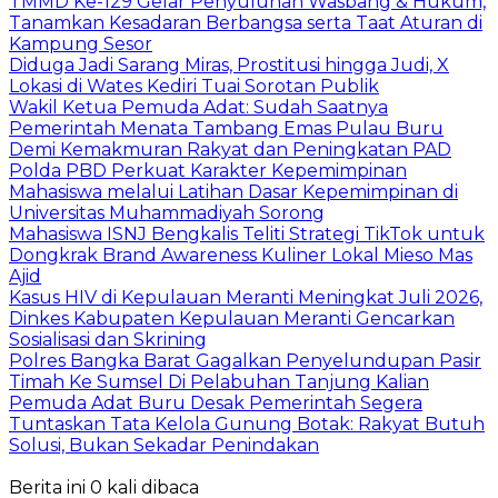
TMMD Ke-129 Gelar Penyuluhan Wasbang & Hukum,
Tanamkan Kesadaran Berbangsa serta Taat Aturan di
Kampung Sesor
Diduga Jadi Sarang Miras, Prostitusi hingga Judi, X
Lokasi di Wates Kediri Tuai Sorotan Publik
Wakil Ketua Pemuda Adat: Sudah Saatnya
Pemerintah Menata Tambang Emas Pulau Buru
Demi Kemakmuran Rakyat dan Peningkatan PAD
Polda PBD Perkuat Karakter Kepemimpinan
Mahasiswa melalui Latihan Dasar Kepemimpinan di
Universitas Muhammadiyah Sorong
Mahasiswa ISNJ Bengkalis Teliti Strategi TikTok untuk
Dongkrak Brand Awareness Kuliner Lokal Mieso Mas
Ajid
Kasus HIV di Kepulauan Meranti Meningkat Juli 2026,
Dinkes Kabupaten Kepulauan Meranti Gencarkan
Sosialisasi dan Skrining
Polres Bangka Barat Gagalkan Penyelundupan Pasir
Timah Ke Sumsel Di Pelabuhan Tanjung Kalian
Pemuda Adat Buru Desak Pemerintah Segera
Tuntaskan Tata Kelola Gunung Botak: Rakyat Butuh
Solusi, Bukan Sekadar Penindakan
Berita ini 0 kali dibaca