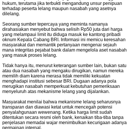
hukum, terutama jika terbukti mengandung unsur penipuan
terhadap peserta lelang maupun nasabah yang asetnya
dilelang.
Seorang sumber tepercaya yang meminta namanya
dirahasiakan menyebut bahwa selisih Rp50 juta dari harga
yang melampaui limit itu diduga masuk ke kantong pribadi
oknum Kepala Cabang BRI. Informasi ini memicu keresahan
masyarakat dan memantik pertanyaan mengenai sejauh
mana integritas pejabat bank dalam mengelola aset nasabah
yang masuk proses lelang.
Tidak hanya itu, menurut keterangan sumber lain, bukan satu
atau dua nasabah yang mengaku dirugikan, namun mereka
memilih diam karena merasa tidak memiliki kekuatan
menghadapi institusi sebesar BRI. Dugaan adanya pola
merugikan nasabah memperkuat kebutuhan pemeriksaan
menyeluruh atas mekanisme lelang yang dijalankan.
Masyarakat menilai bahwa mekanisme lelang seharusnya
transparan dan diawasi ketat untuk mencegah potensi
penyalahgunaan wewenang. Ketika harga limit sudah
ditentukan secara resmi oleh bank, kenaikan tiba-tiba tanpa
penjelasan memadai wajar menimbulkan kecurigaan adanya
permainan internal.