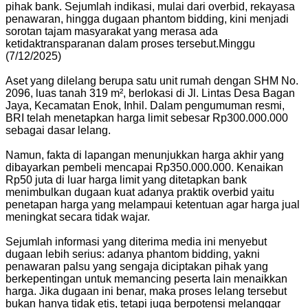
pihak bank. Sejumlah indikasi, mulai dari overbid, rekayasa
penawaran, hingga dugaan phantom bidding, kini menjadi
sorotan tajam masyarakat yang merasa ada
ketidaktransparanan dalam proses tersebut.Minggu
(7/12/2025)
Aset yang dilelang berupa satu unit rumah dengan SHM No.
2096, luas tanah 319 m², berlokasi di Jl. Lintas Desa Bagan
Jaya, Kecamatan Enok, Inhil. Dalam pengumuman resmi,
BRI telah menetapkan harga limit sebesar Rp300.000.000
sebagai dasar lelang.
Namun, fakta di lapangan menunjukkan harga akhir yang
dibayarkan pembeli mencapai Rp350.000.000. Kenaikan
Rp50 juta di luar harga limit yang ditetapkan bank
menimbulkan dugaan kuat adanya praktik overbid yaitu
penetapan harga yang melampaui ketentuan agar harga jual
meningkat secara tidak wajar.
Sejumlah informasi yang diterima media ini menyebut
dugaan lebih serius: adanya phantom bidding, yakni
penawaran palsu yang sengaja diciptakan pihak yang
berkepentingan untuk memancing peserta lain menaikkan
harga. Jika dugaan ini benar, maka proses lelang tersebut
bukan hanya tidak etis, tetapi juga berpotensi melanggar