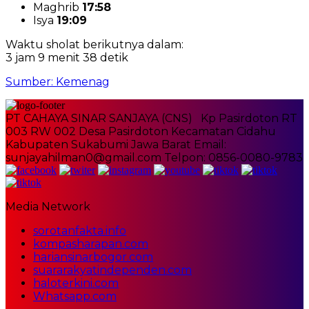
Maghrib
17:58
Isya
19:09
Waktu sholat berikutnya dalam:
3 jam 9 menit 37 detik
Sumber: Kemenag
PT CAHAYA SINAR SANJAYA (CNS) Kp Pasirdoton RT
003 RW 002 Desa Pasirdoton Kecamatan Cidahu
Kabupaten Sukabumi Jawa Barat Email:
sunjayahilman0@gmail.com Telpon: 0856-0080-9783
Media Network
sorotanfakta.info
kompasharapan.com
hariansinarbogor.com
suararakyatindependen.com
haloterkini.com
Whatsapp.com