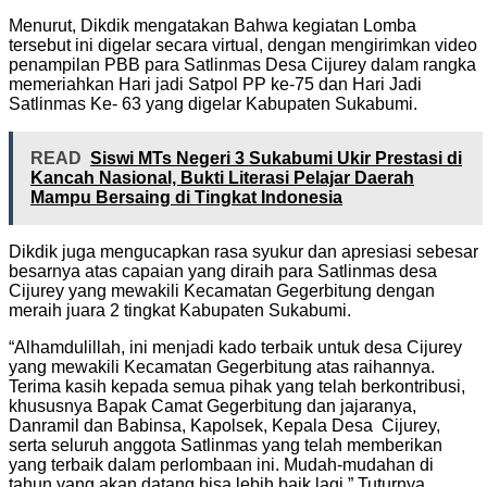
Menurut, Dikdik mengatakan Bahwa kegiatan Lomba
tersebut ini digelar secara virtual, dengan mengirimkan video
penampilan PBB para Satlinmas Desa Cijurey dalam rangka
memeriahkan Hari jadi Satpol PP ke-75 dan Hari Jadi
Satlinmas Ke- 63 yang digelar Kabupaten Sukabumi.
READ
Siswi MTs Negeri 3 Sukabumi Ukir Prestasi di
Kancah Nasional, Bukti Literasi Pelajar Daerah
Mampu Bersaing di Tingkat Indonesia
Dikdik juga mengucapkan rasa syukur dan apresiasi sebesar
besarnya atas capaian yang diraih para Satlinmas desa
Cijurey yang mewakili Kecamatan Gegerbitung dengan
meraih juara 2 tingkat Kabupaten Sukabumi.
“Alhamdulillah, ini menjadi kado terbaik untuk desa Cijurey
yang mewakili Kecamatan Gegerbitung atas raihannya.
Terima kasih kepada semua pihak yang telah berkontribusi,
khususnya Bapak Camat Gegerbitung dan jajaranya,
Danramil dan Babinsa, Kapolsek, Kepala Desa Cijurey,
serta seluruh anggota Satlinmas yang telah memberikan
yang terbaik dalam perlombaan ini. Mudah-mudahan di
tahun yang akan datang bisa lebih baik lagi,” Tuturnya.