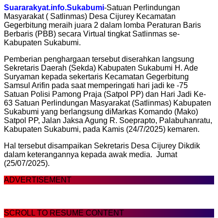
Suararakyat.info.Sukabumi
-Satuan Perlindungan
Masyarakat ( Satlinmas) Desa Cijurey Kecamatan
Gegerbitung meraih juara 2 dalam lomba Peraturan Baris
Berbaris (PBB) secara Virtual tingkat Satlinmas se-
Kabupaten Sukabumi.
Pemberian penghargaan tersebut diserahkan langsung
Sekretaris Daerah (Sekda) Kabupaten Sukabumi H. Ade
Suryaman kepada sekertaris Kecamatan Gegerbitung
Samsul Arifin pada saat memperingati hari jadi ke -75
Satuan Polisi Pamong Praja (Satpol PP) dan Hari Jadi Ke-
63 Satuan Perlindungan Masyarakat (Satlinmas) Kabupaten
Sukabumi yang berlangsung diMarkas Komando (Mako)
Satpol PP, Jalan Jaksa Agung R. Soeprapto, Palabuhanratu,
Kabupaten Sukabumi, pada Kamis (24/7/2025) kemaren.
Hal tersebut disampaikan Sekretaris Desa Cijurey Dikdik
dalam keterangannya kepada awak media. Jumat
(25/07/2025).
ADVERTISEMENT
SCROLL TO RESUME CONTENT