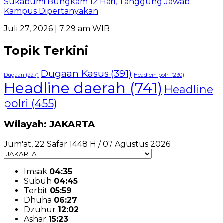
Sukabumi Bungkam 12 Hari, Tanggung Jawab
Kampus Dipertanyakan
Juli 27, 2026 | 7:29 am WIB
Topik Terkini
Dugaan Kasus
(391)
Dugaan
(227)
Headlein polri
(230)
Headline daerah
(741)
Headline
polri
(455)
Wilayah: JAKARTA
Jum'at, 22 Safar 1448 H / 07 Agustus 2026
Imsak
04:35
Subuh
04:45
Terbit
05:59
Dhuha
06:27
Dzuhur
12:02
Ashar
15:23