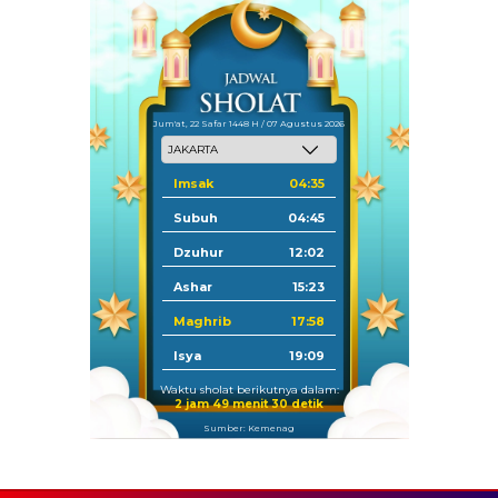
Jum'at, 22 Safar 1448 H / 07 Agustus 2026
Imsak
04:35
Subuh
04:45
Dzuhur
12:02
Ashar
15:23
Maghrib
17:58
Isya
19:09
Waktu sholat berikutnya dalam:
2 jam 49 menit 30 detik
Sumber: Kemenag