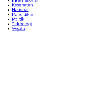
Internasional
Kesehatan
Nasional
Pendidikan
Politik
Teknologi
Wisata
Bali
Bandung
Jakarta
Medan
Palembang
Surabaya
Yogyakarta
Home
Bisnis
Daerah
Internasional
Kesehatan
Nasional
Pendidikan
Politik
Teknologi
Wisata