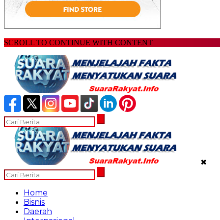
SCROLL TO CONTINUE WITH CONTENT
✖
Home
Bisnis
Daerah