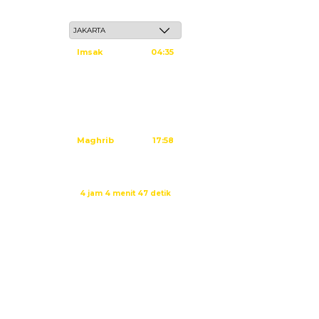
Sabtu, 23 Safar 1448 H / 08 Agustus 2026
Imsak
04:35
Subuh
04:45
Dzuhur
12:02
Ashar
15:23
Maghrib
17:58
Isya
19:09
Waktu sholat berikutnya dalam:
4 jam 4 menit 46 detik
Sumber: Kemenag