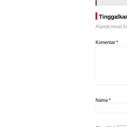
Tinggalka
Alamat email An
Komentar
*
Nama
*