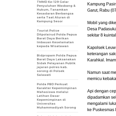
TMMD Ke-129 Gelar
Kampung Pasir
Penyuluhan Wasbang &
Hukum, Tanamkan
Garut, Rabu (07
Kesadaran Berbangsa
serta Taat Aturan di
Kampung Sesor
Mobil yang dik
Desa Padasuka,
Tourist Police
Ditpolairud Polda Papua
sekitar 8 kuint
Barat Daya Berikan
Imbauan Keselamatan
kepada Wisatawan
Kapolsek Leuw
keterangan sak
Bidpropam Polda Papua
Barat Daya Laksanakan
Karahkal. Imam
Sidak Pelayanan Publik
jajaran polres kab.
sorong di Polsek
Namun saat mes
Salawati
memicu kebaka
Polda PBD Perkuat
Karakter Kepemimpinan
Api dengan cep
Mahasiswa melalui
Latihan Dasar
dipadamkan seki
Kepemimpinan di
mengalami luka 
Universitas
Muhammadiyah Sorong
ke Puskesmas 