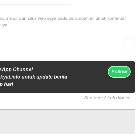
, email, dan situs web saya pada peramban ini untuk komentar
tnya.
tsApp Channel
Follow
yat.info untuk update berita
p hari
Berita ini 0 kali dibaca