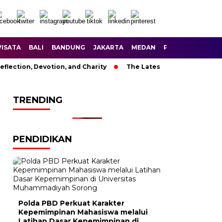
ISATA
BALI
BANDUNG
JAKARTA
MEDAN
PALEMBANG
SU
eflection, Devotion, and Charity
The Latest News in R&B Musi
TRENDING
PENDIDIKAN
Polda PBD Perkuat Karakter
Kepemimpinan Mahasiswa melalui
Latihan Dasar Kepemimpinan di