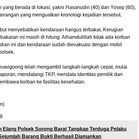
 yang berada di lokasi, yakni Hasanudin (40) dan Yosep (60),
erangan yang menguatkan kronologi kejadian tersebut.
sebut menyebabkan kendaraan hangus terbakar, Kerugian
ebakaran ini masih di hitung. Alhamdulillah tidak ada korban
adian ini dan kendaraan sudah dievakuasi dengan mobil
polsek.
euwigoong telah mengambil langkah-langkah cepat, mulai
laporan, mendatangi TKP, mendata identitas pemilik dan
membawa korban ke fasilitas kesehatan.
n)
9
 Elang Polsek Sorong Barat Tangkap Terduga Pelaku
Sejumlah Barang Bukti Berhasil Diamankan