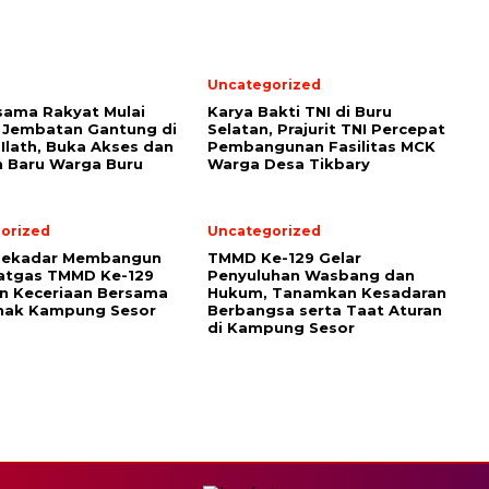
Uncategorized
sama Rakyat Mulai
Karya Bakti TNI di Buru
 Jembatan Gantung di
Selatan, Prajurit TNI Percepat
Ilath, Buka Akses dan
Pembangunan Fasilitas MCK
 Baru Warga Buru
Warga Desa Tikbary
orized
Uncategorized
Sekadar Membangun
TMMD Ke-129 Gelar
Satgas TMMD Ke-129
Penyuluhan Wasbang dan
n Keceriaan Bersama
Hukum, Tanamkan Kesadaran
nak Kampung Sesor
Berbangsa serta Taat Aturan
di Kampung Sesor