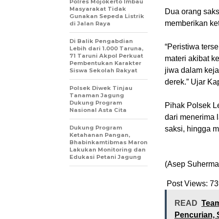
Polres Mojokerto Imbau
Masyarakat Tidak
Dua orang saksi
Gunakan Sepeda Listrik
memberikan ket
di Jalan Raya
Di Balik Pengabdian
“Peristiwa ter
Lebih dari 1.000 Taruna,
71 Taruni Akpol Perkuat
materi akibat k
Pembentukan Karakter
jiwa dalam kej
Siswa Sekolah Rakyat
derek.” Ujar Ka
Polsek Diwek Tinjau
Tanaman Jagung
Dukung Program
Pihak Polsek L
Nasional Asta Cita
dari menerima 
Dukung Program
saksi, hingga 
Ketahanan Pangan,
Bhabinkamtibmas Maron
Lakukan Monitoring dan
Edukasi Petani Jagung
(Asep Suherma
Post Views:
73
READ
Team
Pencurian, 