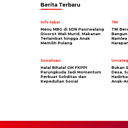
Berita Terbaru
Info Jabar
TNI
Menu MBG di SDN Pasirwalang
TNI Ber
Disorot Wali Murid, Makanan
Bangun
Terlambat hingga Anak
Namlea 
Memilih Pulang
Harapan
Sosialisasi
Uncateg
Halal Bihalal GM FKPPI
Bukan 
Parungkuda Jadi Momentum
Desa, 
Perkuat Soliditas dan
Hadirka
Kepedulian Sosial
Anak-A