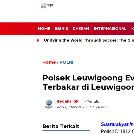
HOME
BISNIS
DAERAH
INTERNASIONAL
K
Unifying the World Through Soccer: The Glo
Home
POLRI
/
Polsek Leuwigoong Ev
Terbakar di Leuwigoo
Redaksi SR
- Penulis
Rabu, 7 Mei 2025
- 03:24 WIB
Suararakyat.in
Berita Terkait
Polisi: D 1812 