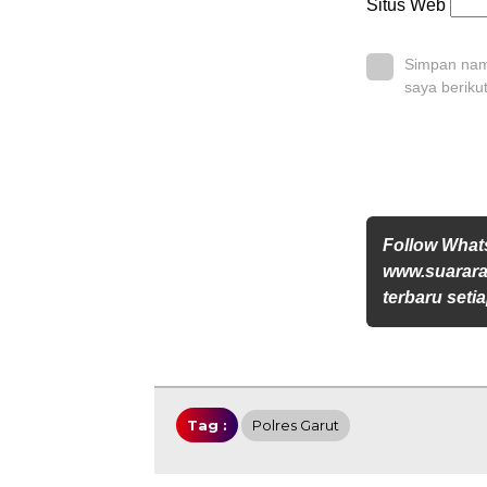
Situs Web
Simpan nama
saya beriku
Follow Wha
www.suararak
terbaru setia
Tag :
Polres Garut