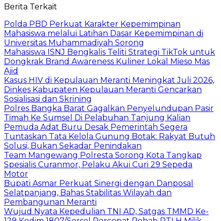
Berita Terkait
Polda PBD Perkuat Karakter Kepemimpinan
Mahasiswa melalui Latihan Dasar Kepemimpinan di
Universitas Muhammadiyah Sorong
Mahasiswa ISNJ Bengkalis Teliti Strategi TikTok untuk
Dongkrak Brand Awareness Kuliner Lokal Mieso Mas
Ajid
Kasus HIV di Kepulauan Meranti Meningkat Juli 2026,
Dinkes Kabupaten Kepulauan Meranti Gencarkan
Sosialisasi dan Skrining
Polres Bangka Barat Gagalkan Penyelundupan Pasir
Timah Ke Sumsel Di Pelabuhan Tanjung Kalian
Pemuda Adat Buru Desak Pemerintah Segera
Tuntaskan Tata Kelola Gunung Botak: Rakyat Butuh
Solusi, Bukan Sekadar Penindakan
Team Mangewang Polresta Sorong Kota Tangkap
Spesialis Curanmor, Pelaku Akui Curi 29 Sepeda
Motor
Bupati Asmar Perkuat Sinergi dengan Danposal
Selatpanjang, Bahas Stabilitas Wilayah dan
Pembangunan Meranti
Wujud Nyata Kepedulian TNI AD, Satgas TMMD Ke-
129 Kodim 1807/Sorsel Percepat Rehab RTLH Milik