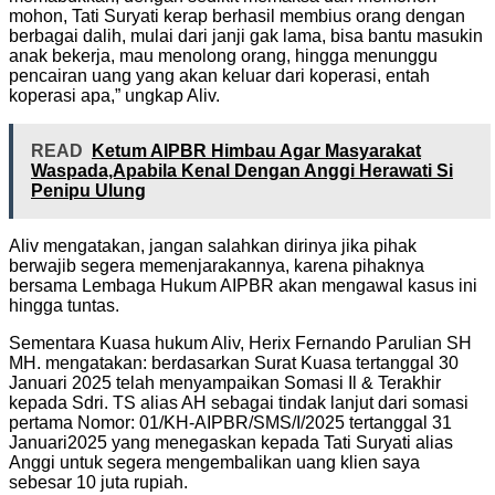
mohon, Tati Suryati kerap berhasil membius orang dengan
berbagai dalih, mulai dari janji gak lama, bisa bantu masukin
anak bekerja, mau menolong orang, hingga menunggu
pencairan uang yang akan keluar dari koperasi, entah
koperasi apa,” ungkap Aliv.
READ
Ketum AIPBR Himbau Agar Masyarakat
Waspada,Apabila Kenal Dengan Anggi Herawati Si
Penipu Ulung
Aliv mengatakan, jangan salahkan dirinya jika pihak
berwajib segera memenjarakannya, karena pihaknya
bersama Lembaga Hukum AIPBR akan mengawal kasus ini
hingga tuntas.
Sementara Kuasa hukum Aliv, Herix Fernando Parulian SH
MH. mengatakan: berdasarkan Surat Kuasa tertanggal 30
Januari 2025 telah menyampaikan Somasi Il & Terakhir
kepada Sdri. TS alias AH sebagai tindak lanjut dari somasi
pertama Nomor: 01/KH-AIPBR/SMS/I/2025 tertanggal 31
Januari2025 yang menegaskan kepada Tati Suryati alias
Anggi untuk segera mengembalikan uang klien saya
sebesar 10 juta rupiah.