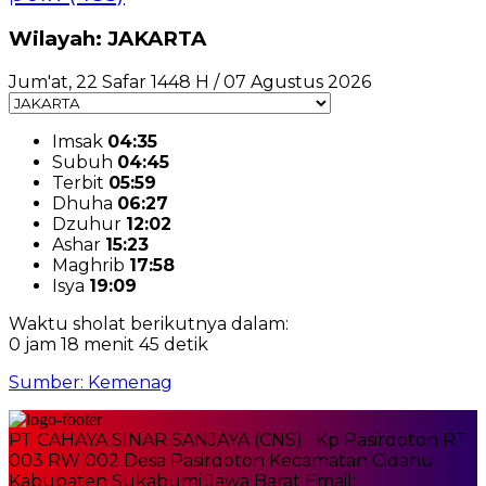
Wilayah: JAKARTA
Jum'at, 22 Safar 1448 H / 07 Agustus 2026
Imsak
04:35
Subuh
04:45
Terbit
05:59
Dhuha
06:27
Dzuhur
12:02
Ashar
15:23
Maghrib
17:58
Isya
19:09
Waktu sholat berikutnya dalam:
0 jam 18 menit 44 detik
Sumber: Kemenag
PT CAHAYA SINAR SANJAYA (CNS) Kp Pasirdoton RT
003 RW 002 Desa Pasirdoton Kecamatan Cidahu
Kabupaten Sukabumi Jawa Barat Email: