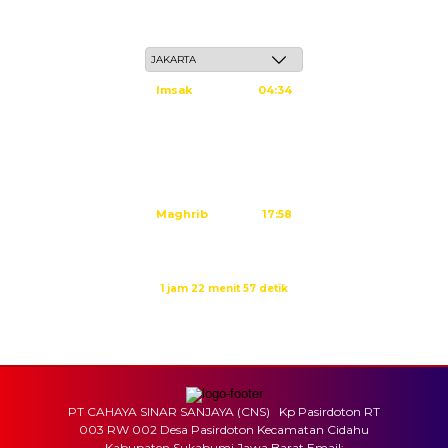
Ahad, 24 Safar 1448 H / 09 Agustus 2026
Imsak
04:34
Subuh
04:44
Dzuhur
12:02
Ashar
15:23
Maghrib
17:58
Isya
19:09
Waktu sholat berikutnya dalam:
1 jam 22 menit 56 detik
Sumber: Kemenag
PT CAHAYA SINAR SANJAYA (CNS) Kp Pasirdoton RT
003 RW 002 Desa Pasirdoton Kecamatan Cidahu
Kabupaten Sukabumi Jawa Barat Email: