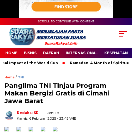
SCROLL TO CONTINUE WITH CONTENT
HOME
BISNIS
DAERAH
INTERNASIONAL
KESEHATAN
l Impact of the World Cup
Ramadan: A Month of Spiritual Refl
/
Home
TNI
Panglima TNI Tinjau Program
Makan Bergizi Gratis di Cimahi
Jawa Barat
Redaksi SR
- Penulis
Kamis, 6 Februari 2025
- 23:45 WIB