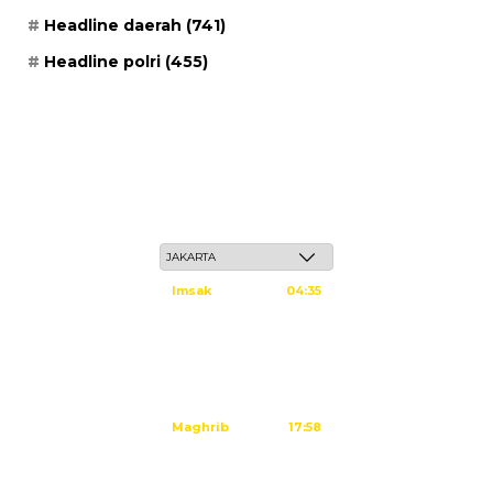
Headline daerah
(741)
Headline polri
(455)
Jum'at, 22 Safar 1448 H / 07 Agustus 2026
Imsak
04:35
Subuh
04:45
Dzuhur
12:02
Ashar
15:23
Maghrib
17:58
Isya
19:09