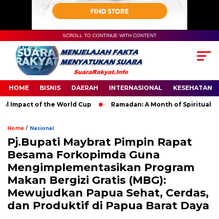
SCROLL TO CONTINUE WITH CONTENT
HOME
BISNIS
DAERAH
INTERNASIONAL
KESEHATAN
Impact of the World Cup
Ramadan: A Month of Spiritual Reflec
/
Home
Nasional
Pj.Bupati Maybrat Pimpin Rapat
Besama Forkopimda Guna
Mengimplementasikan Program
Makan Bergizi Gratis (MBG):
Mewujudkan Papua Sehat, Cerdas,
dan Produktif di Papua Barat Daya