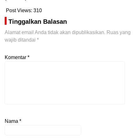
Post Views:
310
Tinggalkan Balasan
Alamat email Anda tidak akan dipublikasikan.
Ruas yang
wajib ditandai
*
Komentar
*
Nama
*