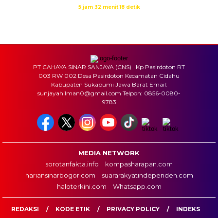
Waktu sholat berikutnya dalam:
5 jam 32 menit 17 detik
Sumber: Kemenag
PT CAHAYA SINAR SANJAYA (CNS) Kp Pasirdoton RT
003 RW 002 Desa Pasirdoton Kecamatan Cidahu
Kabupaten Sukabumi Jawa Barat Email:
sunjayahilman0@gmail.com Telpon: 0856-0080-
9783
MEDIA NETWORK
sorotanfakta.info
kompasharapan.com
hariansinarbogor.com
suararakyatindependen.com
haloterkini.com
Whatsapp.com
REDAKSI
KODE ETIK
PRIVACY POLICY
INDEKS