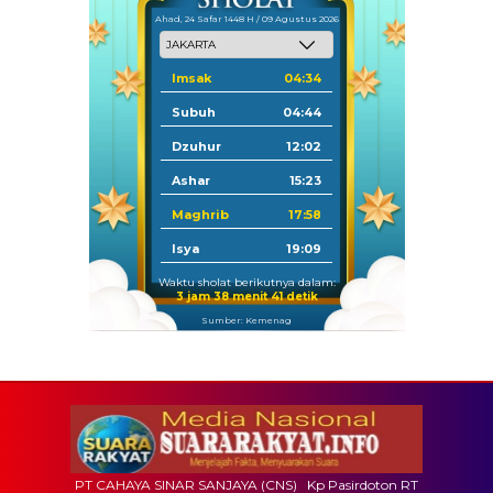
Ahad, 24 Safar 1448 H / 09 Agustus 2026
Imsak
04:34
Subuh
04:44
Dzuhur
12:02
Ashar
15:23
Maghrib
17:58
Isya
19:09
Waktu sholat berikutnya dalam:
3 jam 38 menit 40 detik
Sumber: Kemenag
PT CAHAYA SINAR SANJAYA (CNS) Kp Pasirdoton RT