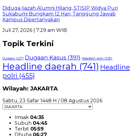
Diduga Ijazah Alumni Hilang, STISIP Widya Puri
Sukabumi Bungkam 12 Hari, Tanggung Jawab
Kampus Dipertanyakan
Juli 27, 2026 | 7:29 am WIB
Topik Terkini
Dugaan Kasus
(391)
Dugaan
(227)
Headlein polri
(230)
Headline daerah
(741)
Headline
polri
(455)
Wilayah: JAKARTA
Sabtu, 23 Safar 1448 H / 08 Agustus 2026
Imsak
04:35
Subuh
04:45
Terbit
05:59
Dhuha
06:27