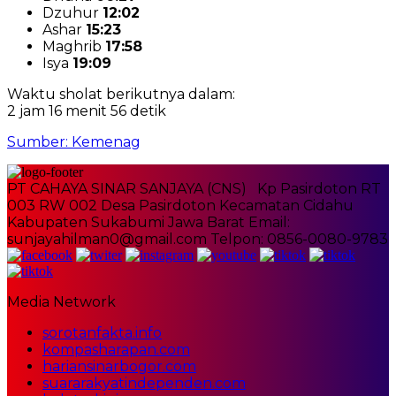
Dzuhur
12:02
Ashar
15:23
Maghrib
17:58
Isya
19:09
Waktu sholat berikutnya dalam:
2 jam 16 menit 56 detik
Sumber: Kemenag
PT CAHAYA SINAR SANJAYA (CNS) Kp Pasirdoton RT
003 RW 002 Desa Pasirdoton Kecamatan Cidahu
Kabupaten Sukabumi Jawa Barat Email:
sunjayahilman0@gmail.com Telpon: 0856-0080-9783
Media Network
sorotanfakta.info
kompasharapan.com
hariansinarbogor.com
suararakyatindependen.com