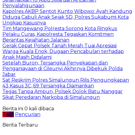
Penyalahgunaan
Kapolres AKBP Sentot Kunto Wibowo: Ayah Kandung
Diduga Cabuli Anak Sejak SD, Polres Sukabumi Kota
Ungkap Kasusnya
Tim Mangewang Polresta Sorong Kota Ringkus
Pelaku Curas, Kapolresta Tegaskan Komitmen
Berantas Kejahatan Jalanan
Gerak Cepat Polsek Tanah Merah Tuai Apresiasi
Warga Kuala Enok, Dugaan Pencabulan terhadap
Anak Masih Didalami
Setelah Buron, Tersangka Penyekapan dan
Penganiayaan di Cileunyi Akhirnya Dibekuk Polda
Jabar
Sat Reskrim Polres Simalungun Rilis Pengungkapan
43 Kasus 3C, 69 Tersangka Diamankan
Tegas Tanpa Ampun, Polsek Dolok Batu Nanggar
Sikat Peredaran Narkoba di Simalungun
Berita ini 0 kali dibaca
Tag :
Pencurian
Berita Terbaru