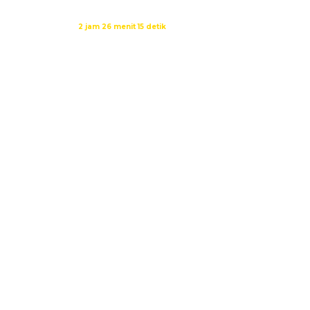
Waktu sholat berikutnya dalam:
2 jam 26 menit 14 detik
Sumber: Kemenag