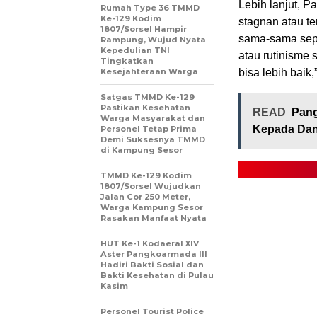
Lebih lanjut, P
Rumah Type 36 TMMD
Ke-129 Kodim
stagnan atau ter
1807/Sorsel Hampir
sama-sama sepem
Rampung, Wujud Nyata
Kepedulian TNI
atau rutinisme 
Tingkatkan
Kesejahteraan Warga
bisa lebih baik
Satgas TMMD Ke-129
Pastikan Kesehatan
READ
Pang
Warga Masyarakat dan
Kepada Dan
Personel Tetap Prima
Demi Suksesnya TMMD
di Kampung Sesor
TMMD Ke-129 Kodim
1807/Sorsel Wujudkan
Jalan Cor 250 Meter,
Warga Kampung Sesor
Rasakan Manfaat Nyata
HUT Ke-1 Kodaeral XIV
Aster Pangkoarmada III
Hadiri Bakti Sosial dan
Bakti Kesehatan di Pulau
Kasim
Personel Tourist Police