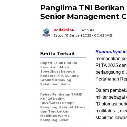
Panglima TNI Berikan
Senior Management C
Redaksi SR
- Penulis
Sabtu, 18 Januari 2025
- 00:42 WIB
Suararakyat.in
Berita Terkait
memberikan pe
Bupati Teluk Bintuni
RI TA 2025 den
Serahkan Hibah
Speedboat kepada
berlangsung di
Kodaeral XIV, Dukung
Pertahanan Repu
Ground Breaking
Pelabuhan Babo
Dalam pembeka
Rehab Jembatan TMMD
militer sebagai
Ke-129 Kodim
1807/Sorsel Hampir
“Diplomasi ber
Rampung, Perkuat Akses
multilateral, 
dan Tingkatkan
Mobilitas Warga
stabilitas kawas
Kampung Sesor