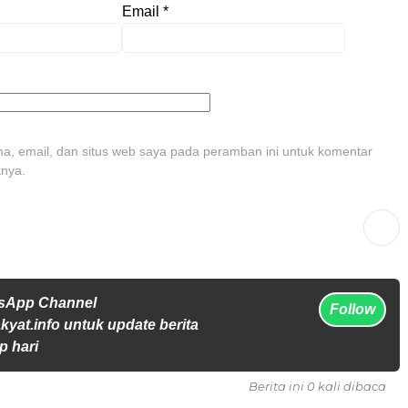
Email
*
, email, dan situs web saya pada peramban ini untuk komentar
tnya.
tsApp Channel
Follow
yat.info untuk update berita
p hari
Berita ini 0 kali dibaca