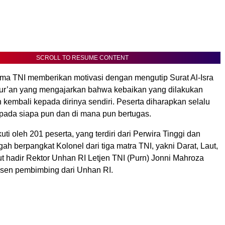
SCROLL TO RESUME CONTENT
ma TNI memberikan motivasi dengan mengutip Surat Al-Isra
-Qur’an yang mengajarkan bahwa kebaikan yang dilakukan
kembali kepada dirinya sendiri. Peserta diharapkan selalu
epada siapa pun dan di mana pun bertugas.
kuti oleh 201 peserta, yang terdiri dari Perwira Tinggi dan
h berpangkat Kolonel dari tiga matra TNI, yakni Darat, Laut,
t hadir Rektor Unhan RI Letjen TNI (Purn) Jonni Mahroza
osen pembimbing dari Unhan RI.