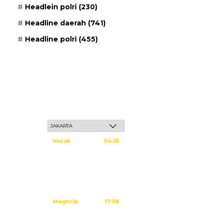
Headlein polri
(230)
Headline daerah
(741)
Headline polri
(455)
Kamis, 21 Safar 1448 H / 06 Agustus 2026
Imsak
04:35
Subuh
04:45
Dzuhur
12:02
Ashar
15:23
Maghrib
17:58
Isya
19:09