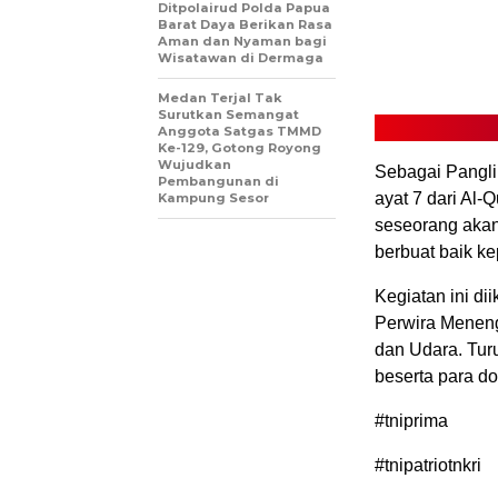
Ditpolairud Polda Papua
Barat Daya Berikan Rasa
Aman dan Nyaman bagi
Wisatawan di Dermaga
Medan Terjal Tak
Surutkan Semangat
Anggota Satgas TMMD
Ke-129, Gotong Royong
Wujudkan
Sebagai Pangli
Pembangunan di
ayat 7 dari Al
Kampung Sesor
seseorang akan 
berbuat baik k
Kegiatan ini dii
Perwira Menenga
dan Udara. Turu
beserta para d
#tniprima
#tnipatriotnkri