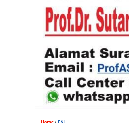
Home
TNI
/