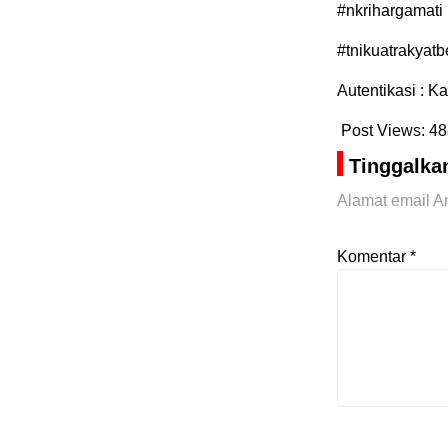
#nkrihargamati
#tnikuatrakyatb
Autentikasi : 
Post Views:
48
Tinggalka
Alamat email An
Komentar
*