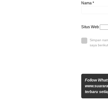
Nama
*
Situs Web
Simpan nama
saya beriku
Follow Wha
www.suararak
terbaru setia