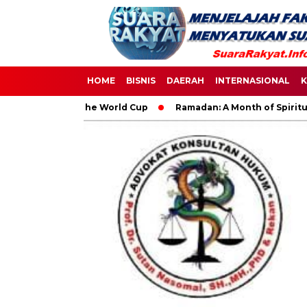
HOME
BISNIS
DAERAH
INTERNASIONAL
K
mpact of the World Cup
Ramadan: A Month of Spiritual Reflec