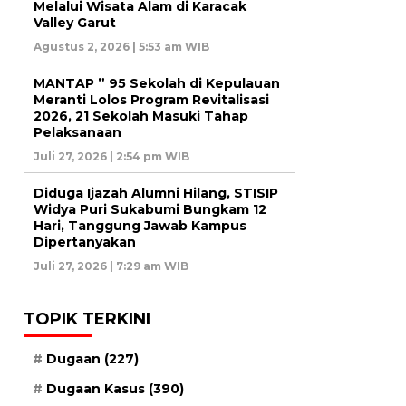
Melalui Wisata Alam di Karacak
Valley Garut
Agustus 2, 2026 | 5:53 am WIB
MANTAP ” 95 Sekolah di Kepulauan
Meranti Lolos Program Revitalisasi
2026, 21 Sekolah Masuki Tahap
Pelaksanaan
Juli 27, 2026 | 2:54 pm WIB
Diduga Ijazah Alumni Hilang, STISIP
Widya Puri Sukabumi Bungkam 12
Hari, Tanggung Jawab Kampus
Dipertanyakan
Juli 27, 2026 | 7:29 am WIB
TOPIK TERKINI
Dugaan
(227)
Dugaan Kasus
(390)