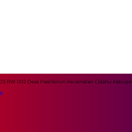
03 RW 002 Desa Pasirdoton Kecamatan Cidahu Kabupat