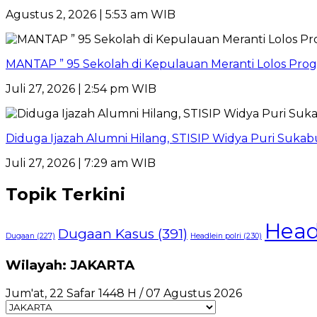
Agustus 2, 2026 | 5:53 am WIB
MANTAP ” 95 Sekolah di Kepulauan Meranti Lolos Progr
Juli 27, 2026 | 2:54 pm WIB
Diduga Ijazah Alumni Hilang, STISIP Widya Puri Suk
Juli 27, 2026 | 7:29 am WIB
Topik Terkini
Head
Dugaan Kasus
(391)
Dugaan
(227)
Headlein polri
(230)
Wilayah: JAKARTA
Jum'at, 22 Safar 1448 H / 07 Agustus 2026