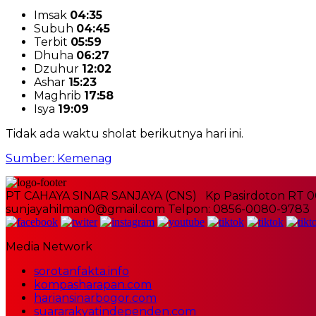
Imsak
04:35
Subuh
04:45
Terbit
05:59
Dhuha
06:27
Dzuhur
12:02
Ashar
15:23
Maghrib
17:58
Isya
19:09
Tidak ada waktu sholat berikutnya hari ini.
Sumber: Kemenag
PT CAHAYA SINAR SANJAYA (CNS) Kp Pasirdoton RT 0
sunjayahilman0@gmail.com Telpon: 0856-0080-9783
Media Network
sorotanfakta.info
kompasharapan.com
hariansinarbogor.com
suararakyatindependen.com