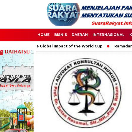
HOME
BISNIS
DAERAH
INTERNASIONAL
K
Soccer: The Global Impact of the World Cup
Ramadan: A Month