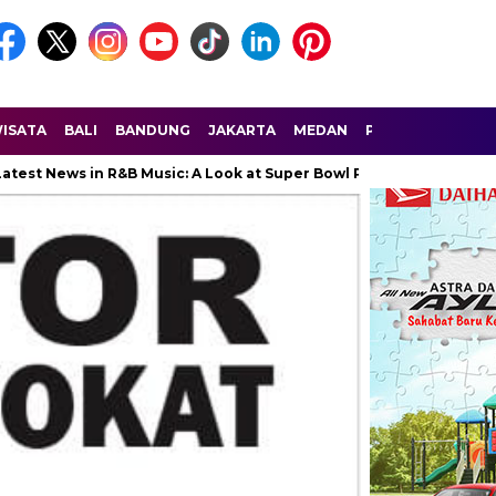
ISATA
BALI
BANDUNG
JAKARTA
MEDAN
PALEMBANG
SU
ws in R&B Music: A Look at Super Bowl Performances, New Albums, 