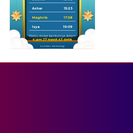
Ashar
15:23
Maghrib
17:58
Isya
19:09
Waktu sholat berikutnya dalam:
4 jam 27 menit 42 detik
Sumber: Kemenag