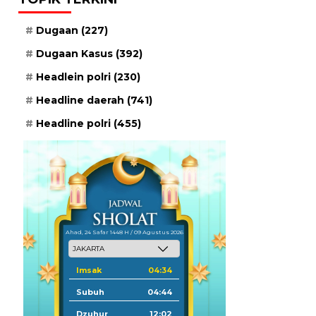
Dugaan
(227)
Dugaan Kasus
(392)
Headlein polri
(230)
Headline daerah
(741)
Headline polri
(455)
Ahad, 24 Safar 1448 H / 09 Agustus 2026
Imsak
04:34
Subuh
04:44
Dzuhur
12:02