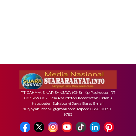
PT CAHAYA SINAR SANJAYA (CNS) Kp Pasirdoton RT
003 RW 002 Desa Pasirdoton Kecamatan Cidahu
Kabupaten Sukabumi Jawa Barat Email:
sunjayahilman0@gmail.com Telpon: 0856-0080-
9783