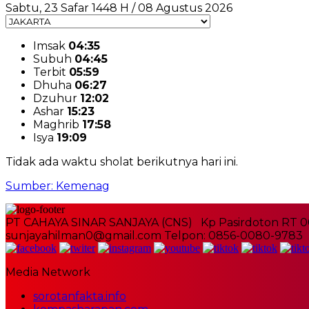
Sabtu, 23 Safar 1448 H / 08 Agustus 2026
Imsak
04:35
Subuh
04:45
Terbit
05:59
Dhuha
06:27
Dzuhur
12:02
Ashar
15:23
Maghrib
17:58
Isya
19:09
Tidak ada waktu sholat berikutnya hari ini.
Sumber: Kemenag
PT CAHAYA SINAR SANJAYA (CNS) Kp Pasirdoton RT 0
sunjayahilman0@gmail.com Telpon: 0856-0080-9783
Media Network
sorotanfakta.info