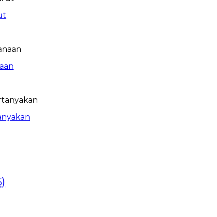
ut
naan
tanyakan
)