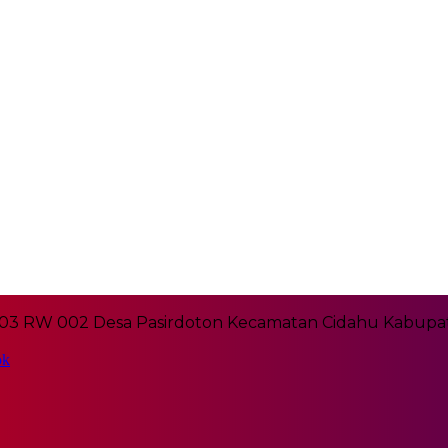
03 RW 002 Desa Pasirdoton Kecamatan Cidahu Kabupat